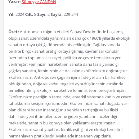
Yazar:
Sümeyye CANDAN
Yıl:
2024
Cilt:
8
Sayı:
2
Sayfa:
229-244
Özet:
Antroposen çağının etkileri Sanayi Devrimi’inde başlamış
olup, sanat üzerindeki yansımaları daha çok 1960’lı yıllarda ekolojik
sanatın ortaya çıktığı dönemde hissedilmiştir. Çağdaş sanatla
birlikte birçok sanat pratiği ortaya çıkmış, kavramsal konular
üzerinden toplumsal cinsiyet, politika ve çevre temalarına yer
verilmiştir. Feminizm hareketinin sanata daha fazla yansıdığı
çağdaş sanatta, feminizmin alt dalı olan ekofeminizm doğmuştur.
Ekofeminizm, Antroposen çağının içerisinde yer alan bir hareket
olduğundan, doğa ve kadın imgeleri aynı düşüncenin etrafında
temelledirilmiş, ekolojik hareket ve feminist teori birleştirilmiştir.
Ekofeminizm pratiğinin temelinde, ataerkil sistemde kadın ve çevre
tahakkümü kesişim içerisindedir. Ekofeminizm sanatı doğada var
olan düzeni bozan insanoğlunu yeniden tartıştığı ve bu ilişki
dahilinde yeni ihtimaller üzerine giden yapıtların incelendiği
makalede, sanatın bu konuya olan yaklaşımı araştırılmıştır.
Ekofeminizm sanat yapıtları, kimlik eşitliğini ve ekoloji temsilini
harmanlayan pratiklerdir. Makalede incelenen yapıtlarla,