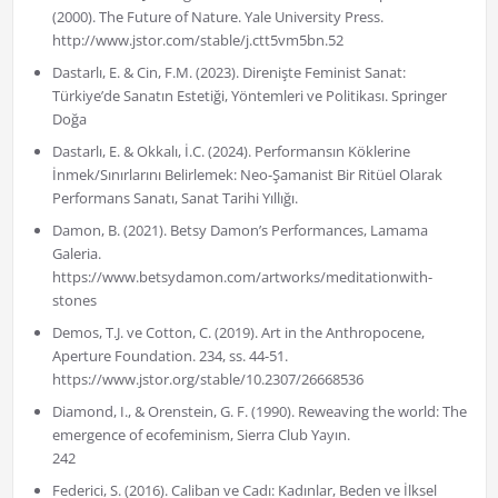
(2000). The Future of Nature. Yale University Press.
http://www.jstor.com/stable/j.ctt5vm5bn.52
Dastarlı, E. & Cin, F.M. (2023). Direnişte Feminist Sanat:
Türkiye’de Sanatın Estetiği, Yöntemleri ve Politikası. Springer
Doğa
Dastarlı, E. & Okkalı, İ.C. (2024). Performansın Köklerine
İnmek/Sınırlarını Belirlemek: Neo-Şamanist Bir Ritüel Olarak
Performans Sanatı, Sanat Tarihi Yıllığı.
Damon, B. (2021). Betsy Damon’s Performances, Lamama
Galeria.
https://www.betsydamon.com/artworks/meditationwith-
stones
Demos, T.J. ve Cotton, C. (2019). Art in the Anthropocene,
Aperture Foundation. 234, ss. 44-51.
https://www.jstor.org/stable/10.2307/26668536
Diamond, I., & Orenstein, G. F. (1990). Reweaving the world: The
emergence of ecofeminism, Sierra Club Yayın.
242
Federici, S. (2016). Caliban ve Cadı: Kadınlar, Beden ve İlksel