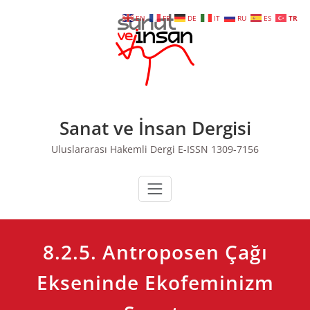
Skip
EN
FR
DE
IT
RU
ES
TR
to
content
Sanat ve İnsan Dergisi
Uluslararası Hakemli Dergi E-ISSN 1309-7156
8.2.5. Antroposen Çağı
Ekseninde Ekofeminizm