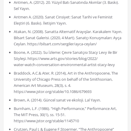
Antmen, A. (2012). 20. Yüzyıl Batı Sanatında Akımlar (3. Baskı).
Sel Yayın.
Antmen A. (2020). Sanat Cinsiyet: Sanat Tarihi ve Feminist
Eleştiri (6. Baskı). İletişim Yayın.
Atakan, N. (2008). Sanatta Alternatif Arayışlar. Karakalem Yayın.
Bilsart Sanat Galerisi. (2020, 4 Mart). Sanatçı Konuşmaları: Ayça
Ceylan. https://bilsart.com/sergiler/ayca-ceylan/
Boone, A. (2022). Su İzleme: Çevre Sanatçısı Stacy Levy ile Bir
Söyleşi. https://www.arts.gov/stories/blog/2022/
water-watch-conversation-environmental-artist-stacy-levy
Braddock, A.C.& Ater, R. (2014), Art in the Anthropocene, The
University of Chicago Press on behalf of the Smithsonian,
American Art Museum, 28(3), s. 4.
https://www.jstor.org/stable/10.1086/679693
Brown, A. (2014). Güncel sanat ve ekoloji. Lal Yayın.
Burnham, L.F. (1986). “High Performance,” Performance Art,
The MIT Press, 30(1), ss. 15-51.
https://www.jstor.org/stable/1145710
Crutzen, Paul J. & Eugene F.Stoermer. “The Anthropocene”