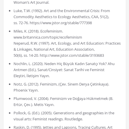
Woman’s Art Journal.
Luke, T.W. (1992). Art and the Environmental Crisis: From
Commodity Aesthetics to Ecology Aesthetics, CAA, 51(2),
ss. 72-76. https://www.jstor.org/stable/777398
Miles, K. (2018). Ecofeminism.
www.britannica.com/topic/ecofeminism
Neperud, R.W. (1997). Art, Ecology, and Art Education: Practices
& Linkages, National Art, Education Association,
50(6), ss. 14-20. http://www.jstor.com/stable/3193683
Nochlin, L. (2020). Neden Hiç Büyük Kadın Sanatçı Yok? Ahu
Antmen (Ed.), Sanat/Cinsiyet: Sanat Tarihi ve Feminist
Eleştiri, İletişim Yayın.
Notz, G. (2012). Feminizm, (Çev. Sinem Derya Çetinkaya).
Phoenix Yayın.
Plumwood, V. (2004). Feminizm ve Doğaya Hükmetmek (B.
Ertür, Çev.). Metis Yayın.
Pollock, G. (Ed.). (2005). Generations and geographies in the
visual arts: Feminist readings. Routledge.
Raskin, D. (1995). Jetties and Lagoons, Tracing Cultures. Art