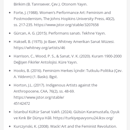
Birikim (B. Tanrısever, Çev.). Otonom Yayın.
Forte, J. (1988). Women’s Performance Art: Feminism and
Postmodernism, The Johns Hopkins University Press, 40(2),
ss. 217-235. https://www.jstor.org/stable/3207658
Gürcan, A. G. (2015). Performans sanatı. Tekhne Yayın.
Haksell, B. (1975). Jo Baer, Whitney Amerikan Sanat Müzesi.
https://whitney.org/artists/46
Harrison, C., Wood, P. S., & Sanat, V. K. (2020). Kuram 1900-2000
Değişen Fikirler Antolojisi. Küre Yayın.
Hooks, B. (2016). Feminizm Herkes İçindir: Tutkulu Politika (Çev.
A. Yıldırım) (1. Baskı). Bgst.
Horton, J.L. (2017). Indigenous Artists against the
Anthropocene, CAA, 76(2), ss. 48-69.
https://www.jstor.org/stable/
45142472
İstanbul Kültür Sanat Vakfı. (2024). Gülsün Karamustafa, Oyuk
ve Kırık Bir Dünya Hâli. https://turkiyepavyonu24.iksv.org/
Kurczynski, K. (2008). Wack! Art and the Feminist Revolution.