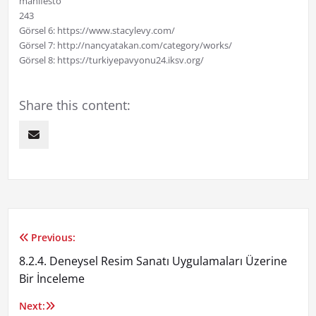
manifesto
243
Görsel 6: https://www.stacylevy.com/
Görsel 7: http://nancyatakan.com/category/works/
Görsel 8: https://turkiyepavyonu24.iksv.org/
Share this content:
Previous:
Yazı
8.2.4. Deneysel Resim Sanatı Uygulamaları Üzerine
gezinmesi
Bir İnceleme
Next: