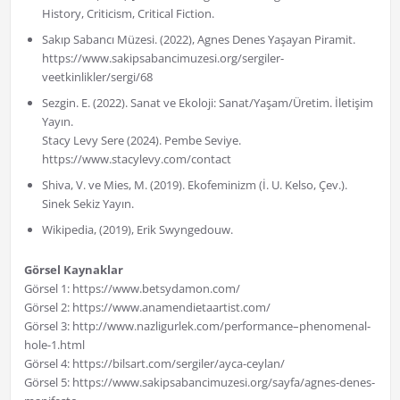
History, Criticism, Critical Fiction.
Sakıp Sabancı Müzesi. (2022), Agnes Denes Yaşayan Piramit.
https://www.sakipsabancimuzesi.org/sergiler-
veetkinlikler/sergi/68
Sezgin. E. (2022). Sanat ve Ekoloji: Sanat/Yaşam/Üretim. İletişim
Yayın.
Stacy Levy Sere (2024). Pembe Seviye.
https://www.stacylevy.com/contact
Shiva, V. ve Mies, M. (2019). Ekofeminizm (İ. U. Kelso, Çev.).
Sinek Sekiz Yayın.
Wikipedia, (2019), Erik Swyngedouw.
Görsel Kaynaklar
Görsel 1: https://www.betsydamon.com/
Görsel 2: https://www.anamendietaartist.com/
Görsel 3: http://www.nazligurlek.com/performance–phenomenal-
hole-1.html
Görsel 4: https://bilsart.com/sergiler/ayca-ceylan/
Görsel 5: https://www.sakipsabancimuzesi.org/sayfa/agnes-denes-