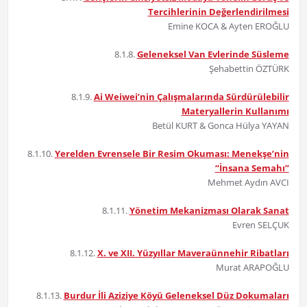
Tercihlerinin Değerlendirilmesi
Emine KOCA & Ayten EROĞLU
8.1.8.
Geleneksel Van Evlerinde Süsleme
Şehabettin ÖZTÜRK
8.1.9.
Ai Weiwei’nin Çalışmalarında Sürdürülebilir
Materyallerin Kullanımı
Betül KURT & Gonca Hülya YAYAN
8.1.10.
Yerelden Evrensele Bir Resim Okuması: Menekşe’nin
“İnsana Semahı”
Mehmet Aydın AVCI
8.1.11.
Yönetim Mekanizması Olarak Sanat
Evren SELÇUK
8.1.12.
X. ve XII. Yüzyıllar Maveraünnehir Ribatları
Murat ARAPOĞLU
8.1.13.
Burdur İli Aziziye Köyü Geleneksel Düz Dokumaları