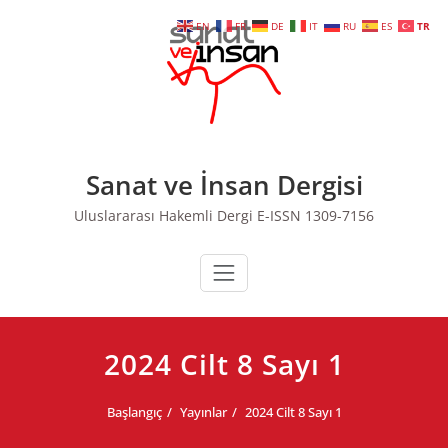
Skip
EN
FR
DE
IT
RU
ES
TR
to
content
Sanat ve İnsan Dergisi
Uluslararası Hakemli Dergi E-ISSN 1309-7156
2024 Cilt 8 Sayı 1
Başlangıç
Yayınlar
2024 Cilt 8 Sayı 1