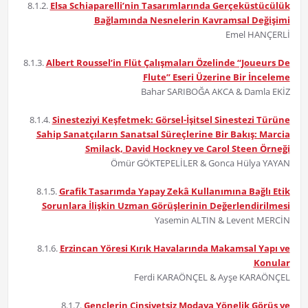
8.1.2.
Elsa Schiaparelli’nin Tasarımlarında Gerçeküstücülük
Bağlamında Nesnelerin Kavramsal Değişimi
Emel HANÇERLİ
8.1.3.
Albert Roussel’in Flüt Çalışmaları Özelinde “Joueurs De
Flute” Eseri Üzerine Bir İnceleme
Bahar SARIBOĞA AKCA & Damla EKİZ
8.1.4.
Sinesteziyi Keşfetmek: Görsel-İşitsel Sinestezi Türüne
Sahip Sanatçıların Sanatsal Süreçlerine Bir Bakış: Marcia
Smilack, David Hockney ve Carol Steen Örneği
Ömür GÖKTEPELİLER & Gonca Hülya YAYAN
8.1.5.
Grafik Tasarımda Yapay Zekâ Kullanımına Bağlı Etik
Sorunlara İlişkin Uzman Görüşlerinin Değerlendirilmesi
Yasemin ALTIN & Levent MERCİN
8.1.6.
Erzincan Yöresi Kırık Havalarında Makamsal Yapı ve
Konular
Ferdi KARAÖNÇEL & Ayşe KARAÖNÇEL
8.1.7.
Gençlerin Cinsiyetsiz Modaya Yönelik Görüş ve