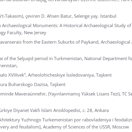
ü’t-Takasim), çeviren D. Ahsen Batur, Selenge yay. İstanbul
 Archaeological Monuments: A Historical Archaeological Study o
ogy Faculty, New Jersey
avanserais from the Eastern Suburbs of Paykand, Archaeological an
i of the Seljuqid period in Turkmenistan, National Department fo
menistan,
alo XVIIIvek”, Arheolohicheskiye İssledovaniya, Taşkent
tura Buharskogo Oazisa, Taşkent
eminde Maveraünnehir, (Yayınlanmamış Yüksek Lisans Tezi), TC Sel
rkiye Diyanet Vakfı İslam Ansiklopedisi, c. 28, Ankara
Arkhitektury Yuzhnogo Turkemenistan por rabovladeniya i feodali
lavery and feudalism], Academy of Sciences of the USSR, Moscow