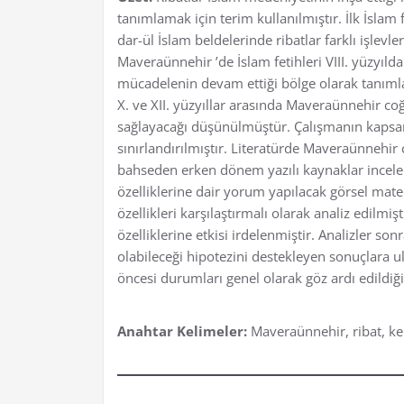
tanımlamak için terim kullanılmıştır. İlk İslam
dar-ül İslam beldelerinde ribatlar farklı işlevl
Maveraünnehir ’de İslam fetihleri VIII. yüzyıl
mücadelenin devam ettiği bölge olarak tanıml
X. ve XII. yüzyıllar arasında Maveraünnehir coğ
sağlayacağı düşünülmüştür. Çalışmanın kapsamı 
sınırlandırılmıştır. Literatürde Maveraünnehi
bahseden erken dönem yazılı kaynaklar incelenm
özelliklerine dair yorum yapılacak görsel mater
özellikleri karşılaştırmalı olarak analiz edilmi
özelliklerine etkisi irdelenmiştir. Analizler s
olabileceği hipotezini destekleyen sonuçlara ul
öncesi durumları genel olarak göz ardı edildiği
Anahtar Kelimeler:
Maveraünnehir, ribat, ke