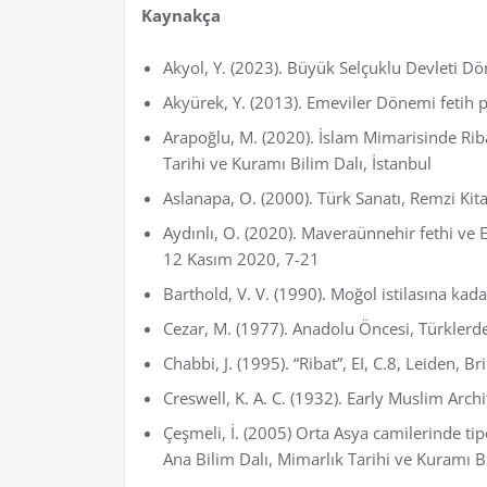
Kaynakça
Akyol, Y. (2023). Büyük Selçuklu Devleti Dön
Akyürek, Y. (2013). Emeviler Dönemi fetih po
Arapoğlu, M. (2020). İslam Mimarisinde Riba
Tarihi ve Kuramı Bilim Dalı, İstanbul
Aslanapa, O. (2000). Türk Sanatı, Remzi Kita
Aydınlı, O. (2020). Maveraünnehir fethi v
12 Kasım 2020, 7-21
Barthold, V. V. (1990). Moğol istilasına kada
Cezar, M. (1977). Anadolu Öncesi, Türklerde
Chabbi, J. (1995). “Ribat”, EI, C.8, Leiden, Br
Creswell, K. A. C. (1932). Early Muslim Arc
Çeşmeli, İ. (2005) Orta Asya camilerinde tipo
Ana Bilim Dalı, Mimarlık Tarihi ve Kuramı B