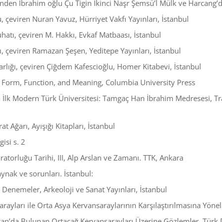
sinden İbrahim oğlu Çu Tigin İkinci Naşr Şemsü’l Mülk ve Harcang’d
 çeviren Nuran Yavuz, Hürriyet Vakfı Yayınları, İstanbul
uhatı, çeviren M. Hakkı, Evkaf Matbaası, İstanbul
ı, çeviren Ramazan Şeşen, Yeditepe Yayınları, İstanbul
arlığı, çeviren Çiğdem Kafescioğlu, Homer Kitabevi, İstanbul
e: Form, Function, and Meaning, Columbia University Press
İlk Modern Türk Üniversitesi: Tamgaç Han İbrahim Medresesi, Trak
at Ağarı, Ayışığı Kitapları, İstanbul
isi s. 2
torluğu Tarihi, III, Alp Arslan ve Zamanı. TTK, Ankara
ynak ve sorunları. İstanbul:
 Denemeler, Arkeoloji ve Sanat Yayınları, İstanbul
rayları ile Orta Asya Kervansaraylarının Karşılaştırılmasına Yönel
an’da Bulunan Ortaçağ Kervansarayları Üzerine Gözlemler, Türk Dü