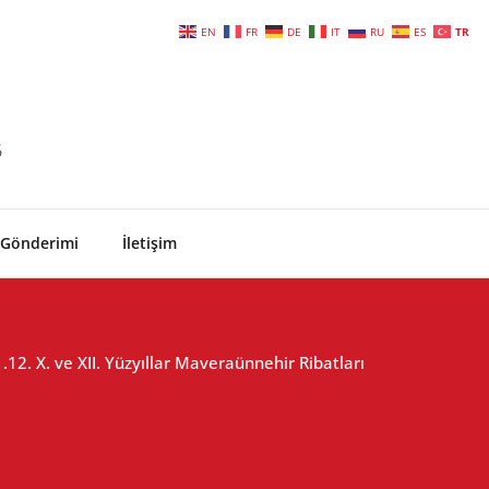
EN
FR
DE
IT
RU
ES
TR
6
 Gönderimi
İletişim
1.12. X. ve XII. Yüzyıllar Maveraünnehir Ribatları