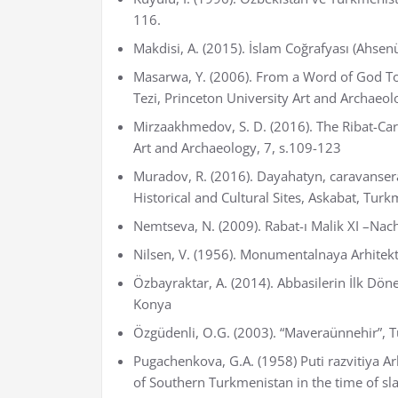
116.
Makdisi, A. (2015). İslam Coğrafyası (Ahsen
Masarwa, Y. (2006). From a Word of God To
Tezi, Princeton University Art and Archaeol
Mirzaakhmedov, S. D. (2016). The Ribat-Car
Art and Archaeology, 7, s.109-123
Muradov, R. (2016). Dayahatyn, caravansera
Historical and Cultural Sites, Askabat, Turk
Nemtseva, N. (2009). Rabat-ı Malik XI –Nach
Nilsen, V. (1956). Monumentalnaya Arhitek
Özbayraktar, A. (2014). Abbasilerin İlk Dön
Konya
Özgüdenli, O.G. (2003). “Maveraünnehir”, Tü
Pugachenkova, G.A. (1958) Puti razvitiya 
of Southern Turkmenistan in the time of s