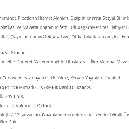
eminde Ribatların Hizmet Alanları, Disiplinler arası Sosyal Bilimle
litikası ve Maveraünnehir ‘in fethi. Uludağ Üniversitesi İlahiyat Fa
tlar, (Yayınlanmamış Doktora Tezi), Yıldız Teknik Üniversitesi Fen
bevi, İstanbul
e Emeviler Dönemi Maveraünnehir, Uluslararası İlim Membaı Mave
r Türkistan, hazırlayan Hakkı Yıldız, Kervan Yayınları, İstanbul
 Şehir ve Mimarlık, Türkiye İş Bankası, İstanbul
ill, s.493-506.
hitecture, Volume 2, Oxford
loji (7-13. yüzyıllar), (Yayınlamamış doktora tezi) Yıldız Teknik Ün
ilim Dalı