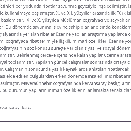
 fetihleri periyodunda ribatlar savunma gayesiyle inşa edilmiştir. İ
erle kullanılmaya başlamıştır. X. ve XII. yüzyıllar arasında ilk Tür
da başlamıştır. IX. ve X. yüzyılda Müslüman coğrafyacı ve seyyahla
ar. Bu dönemde savunma işlevine sahip olanlar dışında konaklama
rafyasında yer alan ribatlar üzerine yapılan araştırma yapılarda ol
coğrafyada ribat terimiyle ilişkili, mimari özellikleri üzerine yo
r coğrafyasının söz konusu süreçte var olan siyasi ve sosyal döne
iştir. Belirlenmiş çerçeve içerisinde kalan yapılar üzerine araş
yal toplanmıştır. Yapıların güncel çalışmalar sonrasında ortaya çı
ştir. Çalışmanın sonucunda yazılı kaynaklarda anlatılan ribatlardaki
onrası elde edilen bulgulardan erken dönemde inşa edilmiş ribatlar
aşılmıştır. Maveraünnehir coğrafyasında kervansaray başlığı altında
, bu durumun yapıların mimari özelliklerini anlamakta tenakuzlar y
rvansaray, kale.