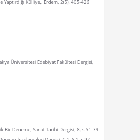
e Yaptırdığı Külliye,. Erdem, 2(5), 405-426.
ya Üniversitesi Edebiyat Fakültesi Dergisi,
ik Bir Deneme, Sanat Tarihi Dergisi, 8, s.51-79
nyası İncelemeleri Dergisi, C.1, S.1, s.97-