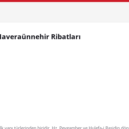
r Maveraünnehir Ribatları
 ilk yapı türlerinden biridir. Hz. Peygamber ve Hulefa-i Raşidin dö