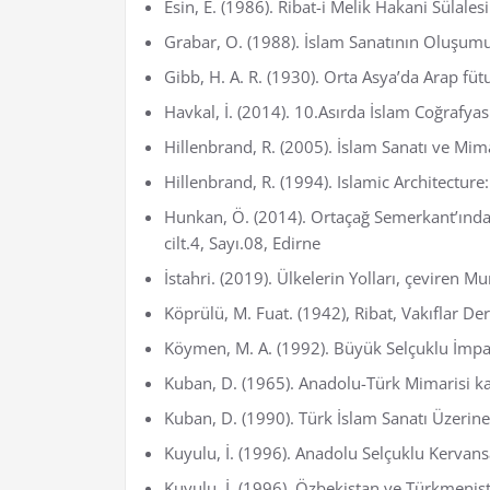
Esin, E. (1986). Ribat-i Melik Hakani Sülale
Grabar, O. (1988). İslam Sanatının Oluşumu,
Gibb, H. A. R. (1930). Orta Asya’da Arap füt
Havkal, İ. (2014). 10.Asırda İslam Coğrafyas
Hillenbrand, R. (2005). İslam Sanatı ve Mim
Hillenbrand, R. (1994). Islamic Architectur
Hunkan, Ö. (2014). Ortaçağ Semerkant’ında 
cilt.4, Sayı.08, Edirne
İstahri. (2019). Ülkelerin Yolları, çeviren Mur
Köprülü, M. Fuat. (1942), Ribat, Vakıflar Derg
Köymen, M. A. (1992). Büyük Selçuklu İmpara
Kuban, D. (1965). Anadolu-Türk Mimarisi ka
Kuban, D. (1990). Türk İslam Sanatı Üzerine
Kuyulu, İ. (1996). Anadolu Selçuklu Kervansa
Kuyulu, İ. (1996). Özbekistan ve Türkmenist