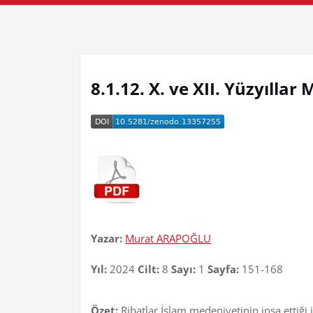
8.1.12. X. ve XII. Yüzyılla
Yazar:
Murat ARAPOĞLU
Yıl:
2024
Cilt:
8
Sayı:
1
Sayfa:
151-168
Özet:
Ribatlar İslam medeniyetinin inşa ettiği