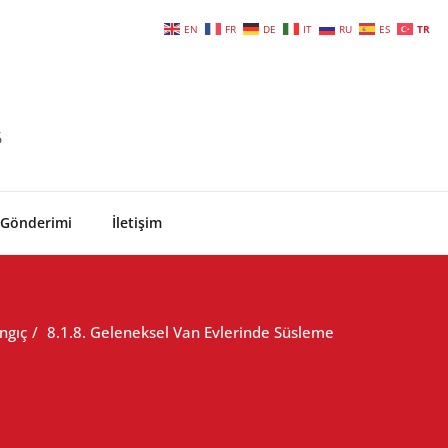
EN
FR
DE
IT
RU
ES
TR
6
 Gönderimi
İletişim
ngıç
8.1.8. Geleneksel Van Evlerinde Süsleme