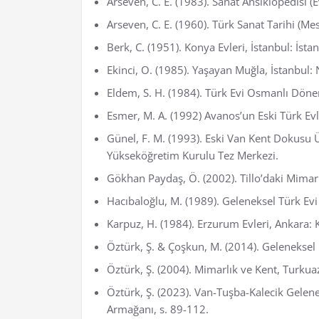
Arseven, C. E. (1983). Sanat Ansiklopedisi (Ev
Arseven, C. E. (1960). Türk Sanat Tarihi (Me
Berk, C. (1951). Konya Evleri, İstanbul: İsta
Ekinci, O. (1985). Yaşayan Muğla, İstanbul
Eldem, S. H. (1984). Türk Evi Osmanlı Dönemi
Esmer, M. A. (1992) Avanos’un Eski Türk Evle
Günel, F. M. (1993). Eski Van Kent Dokusu Ü
Yükseköğretim Kurulu Tez Merkezi.
Gökhan Paydaş, Ö. (2002). Tillo’daki Mimari
Hacıbaloğlu, M. (1989). Geleneksel Türk Ev
Karpuz, H. (1984). Erzurum Evleri, Ankara: K
Öztürk, Ş. & Çoşkun, M. (2014). Geleneksel H
Öztürk, Ş. (2004). Mimarlık ve Kent, Turkua
Öztürk, Ş. (2023). Van-Tuşba-Kalecik Gelen
Armağanı, s. 89-112.