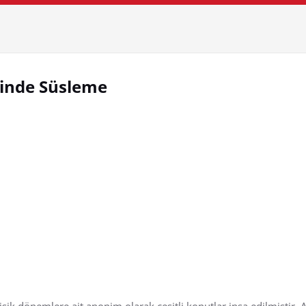
rinde Süsleme
k dönemlere ait anonim olarak çeşitli konutlar inşa edilmiştir. 