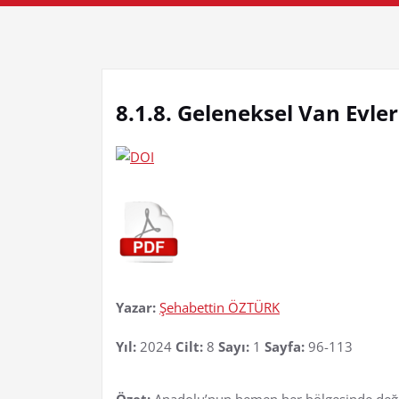
8.1.8. Geleneksel Van Evle
Yazar:
Şehabettin ÖZTÜRK
Yıl:
2024
Cilt:
8
Sayı:
1
Sayfa:
96-113
Özet:
Anadolu’nun hemen her bölgesinde değişi