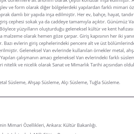
lev ve form olarak diğer bölgelerdeki yapılardan farklı mimari özell
oprak damlı bir yapıda inşa edilmiştir. Her ev, bahçe, hayat, tandı
giriş cephesi sokak ya da caddeye tamamıyla açıktır. Günümüz Van
Böylece yüzyılların oluşturduğu geleneksel kültür ve kent hafıza
la malzeme olarak hemen göze çarpar. Giriş kapısının her iki yan
r. Bazı evlerin giriş cephelerindeki pencere alt ve üst bölümlerin
ilmiştir. Geleneksel Van evlerinde kullanılan örnekler metal, ahş
r. Yapılan çalışmanın amacı geleneksel Van evlerindeki farklı süslem
ri nitelik ve nicelik olarak Sanat ve Mimarlık Tarihi açısından ol
etal Süsleme, Ahşap Süsleme, Alçı Süsleme, Tuğla Süsleme.
in Mimari Özellikleri, Ankara: Kültür Bakanlığı.