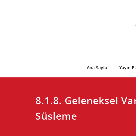
Skip
to
content
Ana Sayfa
Yayın Po
8.1.8. Geleneksel Va
Süsleme