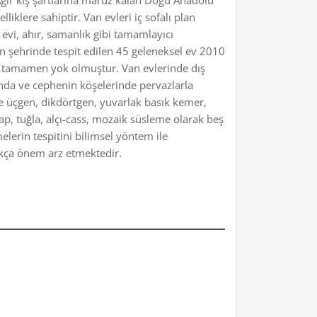
iklere sahiptir. Van evleri iç sofalı plan
r evi, ahır, samanlık gibi tamamlayıcı
 şehrinde tespit edilen 45 geleneksel ev 2010
sı tamamen yok olmuştur. Van evlerinde dış
ında ve cephenin köşelerinde pervazlarla
de üçgen, dikdörtgen, yuvarlak basık kemer,
ap, tuğla, alçı-cass, mozaik süsleme olarak beş
elerin tespitini bilimsel yöntem ile
dukça önem arz etmektedir.