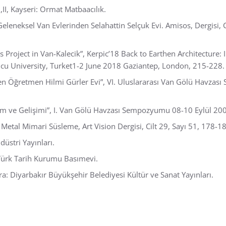
I,II, Kayseri: Ormat Matbaacılık.
neksel Van Evlerinden Selahattin Selçuk Evi. Amisos, Dergisi, Cil
 Project in Van-Kalecik”, Kerpic’18 Back to Earthen Architecture: 
ncu University, Turket1-2 June 2018 Gaziantep, London, 215-228.
den Öğretmen Hilmi Gürler Evi”, VI. Uluslararası Van Gölü Havza
şum ve Gelişimi”, I. Van Gölü Havzası Sempozyumu 08-10 Eylül 200
 Metal Mimari Süsleme, Art Vision Dergisi, Cilt 29, Sayı 51, 178-
düstri Yayınları.
i. Türk Tarih Kurumu Basımevi.
ra: Diyarbakır Büyükşehir Belediyesi Kültür ve Sanat Yayınları.