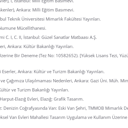
ler), I, İstanbul: Milli Eğitim Basımevi.
skenler), Ankara: Milli Eğitim Basımevi.
nbul Teknik Üniversitesi Mimarlık Fakültesi Yayınları.
: Numune Mücellithanesi.
 C. I, C. II, İstanbul: Güzel Sanatlar Matbaası A.Ş.
ri, Ankara: Kültür Bakanlığı Yayınları.
zerine Bir Deneme (Tez No: 10582652). [Yüksek Lisans Tezi, Yüzünc
 Eserler, Ankara: Kültür ve Turizm Bakanlığı Yayınları.
i ve Çağımıza Ulaşılmaması Nedenleri, Ankara: Gazi Üni. Müh. Mim.
ültür ve Turizm Bakanlığı Yayınları.
arput-Elazığ Evleri, Elazığ: Grafik Tasarım.
z: Denizin Coğrafyasında Van: Eski Van Şehri, TMMOB Mimarlık Der
eksel Van Evleri Mahallesi Tasarım Uygulama ve Kullanım Üzerine