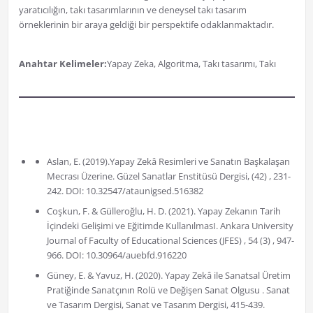
yaratıcılığın, takı tasarımlarının ve deneysel takı tasarım
örneklerinin bir araya geldiği bir perspektife odaklanmaktadır.
Anahtar Kelimeler:
Yapay Zeka, Algoritma, Takı tasarımı, Takı
Aslan, E. (2019).Yapay Zekâ Resimleri ve Sanatın Başkalaşan
Mecrası Üzerine. Güzel Sanatlar Enstitüsü Dergisi, (42) , 231-
242. DOI: 10.32547/ataunigsed.516382
Coşkun, F. & Gülleroğlu, H. D. (2021). Yapay Zekanın Tarih
İçindeki Gelişimi ve Eğitimde KullanılmasI. Ankara University
Journal of Faculty of Educational Sciences (JFES) , 54 (3) , 947-
966. DOI: 10.30964/auebfd.916220
Güney, E. & Yavuz, H. (2020). Yapay Zekâ ile Sanatsal Üretim
Pratiğinde Sanatçının Rolü ve Değişen Sanat Olgusu . Sanat
ve Tasarım Dergisi, Sanat ve Tasarım Dergisi, 415-439.