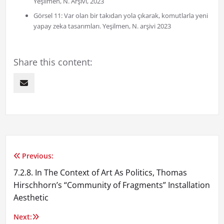
Yeşilmen, N. Arşivi, 2023
Görsel 11: Var olan bir takıdan yola çıkarak, komutlarla yeni
yapay zeka tasarımları. Yeşilmen, N. arşivi 2023
Share this content:
Previous:
Yazı
7.2.8. In The Context of Art As Politics, Thomas
gezinmesi
Hirschhorn’s “Community of Fragments” Installation
Aesthetic
Next: