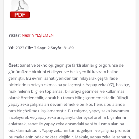
Yazar:
Nesrin YEŞİLMEN
Yıl:
2023
Cilt:
7
Sayı:
2
Sayfa:
81-89
Özet:
Sanat ve teknoloji, geçmişte farklı alanlar gibi görünse de,
günümüzde birbirini etkileyen ve besleyen iki kavram haline
gelmiştir. Bu evrim, sanatı yeniden tanımlayarak çeşitli ifade
biçimlerinin ortaya çıkmasına yol açmıştır. Yapay zeka (YZ), basitçe,
makinelerin bilgileri toplaması, bir araya getirmesi ve kullanması
olarak özetlenebilir; ancak bu tanım bilinç içermemektedir. Bilinçli
yapay zeka çalışmaları devam etmekle birlikte, henüz bu alanda
tam bir çözüme ulaşılamamıştır. Bu çalışma, yapay zeka kavramını
inceleyerek ve yapay zeka araçlarıyla deneysel üretim biçimlerini
anlatarak, sanat ile yapay zeka arasındaki yeni buluşma alanına
odaklanmaktadır. Yapay zekanın tarihi, gelişimi ve çalışma prensibi
bu makalenin odak noktası değildir. Makale, yapay zeka ile sanatın,