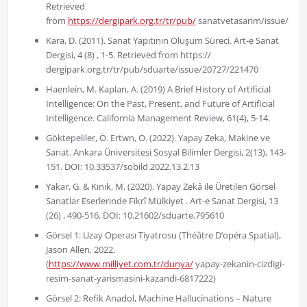
Retrieved
from
https://dergipark.org.tr/tr/pub/
sanatvetasarim/issue/587
Kara, D. (2011). Sanat Yapıtının Oluşum Süreci. Art-e Sanat
Dergisi, 4 (8) , 1-5. Retrieved from https://
dergipark.org.tr/tr/pub/sduarte/issue/20727/221470
Haenlein, M. Kaplan, A. (2019) A Brief History of Artificial
Intelligence: On the Past, Present, and Future of Artificial
Intelligence. California Management Review, 61(4), 5-14.
Göktepeliler, Ö. Ertwn, O. (2022). Yapay Zeka, Makine ve
Sanat. Ankara Üniversitesi Sosyal Bilimler Dergisi, 2(13), 143-
151. DOI: 10.33537/sobild.2022.13.2.13
Yakar, G. & Kınık, M. (2020). Yapay Zekâ ile Üretilen Görsel
Sanatlar Eserlerinde Fikrî Mülkiyet . Art-e Sanat Dergisi, 13
(26) , 490-516. DOI: 10.21602/sduarte.795610
Görsel 1: Uzay Operası Tiyatrosu (Théâtre D’opéra Spatial),
Jason Allen, 2022.
(
https://www.milliyet.com.tr/dunya/
yapay-zekanin-cizdigi-
resim-sanat-yarismasini-kazandi-6817222)
Görsel 2: Refik Anadol, Machine Hallucinations – Nature