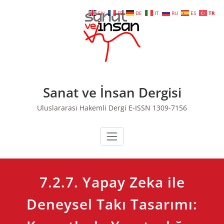
Skip
EN
FR
DE
IT
RU
ES
TR
to
content
Sanat ve İnsan Dergisi
Uluslararası Hakemli Dergi E-ISSN 1309-7156
7.2.7. Yapay Zeka ile
Deneysel Takı Tasarımı: