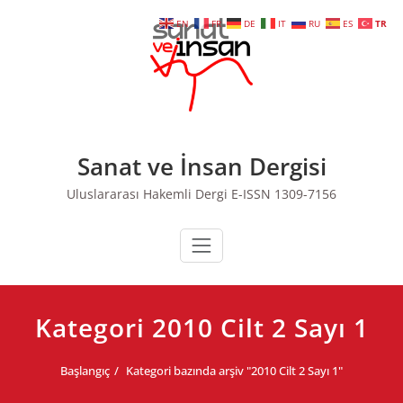
Skip
EN
FR
DE
IT
RU
ES
TR
to
content
Sanat ve İnsan Dergisi
Uluslararası Hakemli Dergi E-ISSN 1309-7156
Kategori 2010 Cilt 2 Sayı 1
Başlangıç
Kategori bazında arşiv "2010 Cilt 2 Sayı 1"