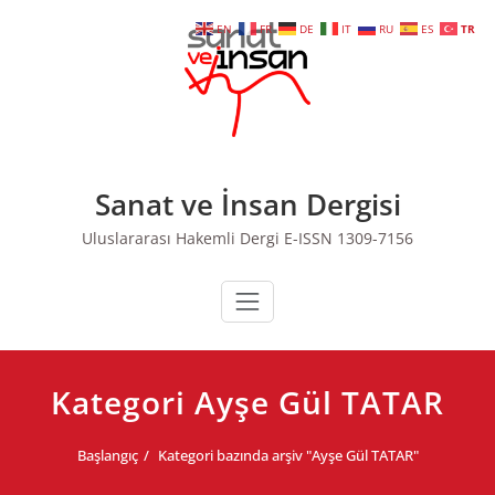
Skip
EN
FR
DE
IT
RU
ES
TR
to
content
Sanat ve İnsan Dergisi
Uluslararası Hakemli Dergi E-ISSN 1309-7156
Kategori Ayşe Gül TATAR
Başlangıç
Kategori bazında arşiv "Ayşe Gül TATAR"