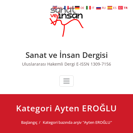
Skip
EN
FR
DE
IT
RU
ES
TR
to
content
Sanat ve İnsan Dergisi
Uluslararası Hakemli Dergi E-ISSN 1309-7156
Kategori Ayten EROĞLU
Başlangıç
Kategori bazında arşiv "Ayten EROĞLU"