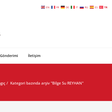
EN
FR
DE
IT
RU
ES
TR
6
 Gönderimi
İletişim
gıç
Kategori bazında arşiv "Bilge Su REYHAN"