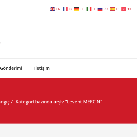
EN
FR
DE
IT
RU
ES
TR
6
 Gönderimi
İletişim
angıç
Kategori bazında arşiv "Levent MERCİN"