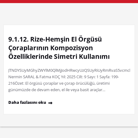
9.1.12. Rize-Hemşin El Örgüsü
Çoraplarının Kompozisyon
Özelliklerinde Simetri Kullanımı
JTNDYSUyMGhyZWYlM0QlMjJodHRwcyUzQSUyRiUyRmRvaS5vcmclMkYx
Nermin SARAL & Fatma KOÇ Yıl: 2025 Cilt: 9 Sayı: 1 Sayfa: 199-
216Özet: El örgüsü çoraplar ve çorap örücülüğü, üretimi
günümüzde de devam eden, el ile veya basit araçlar…
Daha fazlasını oku