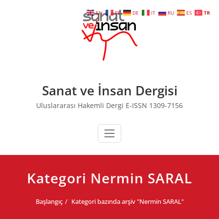
Skip
EN
FR
DE
IT
RU
ES
TR
to
content
Sanat ve İnsan Dergisi
Uluslararası Hakemli Dergi E-ISSN 1309-7156
Kategori Nermin SARAL
Başlangıç
Kategori bazında arşiv "Nermin SARAL"