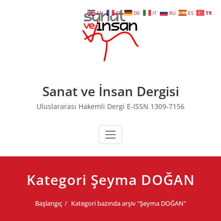
Skip
EN
FR
DE
IT
RU
ES
TR
to
content
Sanat ve İnsan Dergisi
Uluslararası Hakemli Dergi E-ISSN 1309-7156
Kategori Şeyma DOĞAN
Başlangıç
Kategori bazında arşiv "Şeyma DOĞAN"