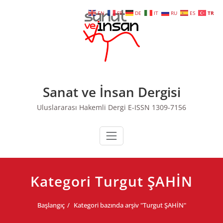
Skip
EN
FR
DE
IT
RU
ES
TR
to
content
Sanat ve İnsan Dergisi
Uluslararası Hakemli Dergi E-ISSN 1309-7156
Kategori Turgut ŞAHİN
Başlangıç
Kategori bazında arşiv "Turgut ŞAHİN"