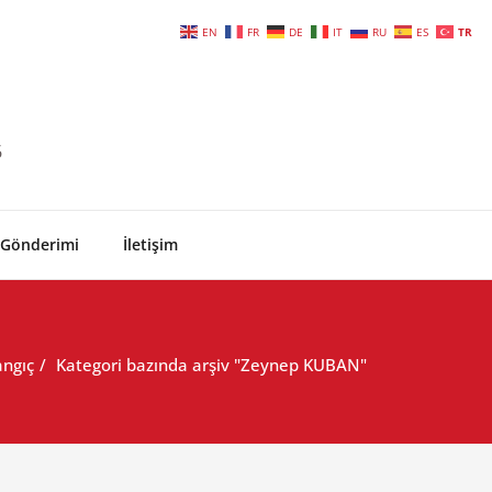
EN
FR
DE
IT
RU
ES
TR
6
 Gönderimi
İletişim
angıç
Kategori bazında arşiv "Zeynep KUBAN"