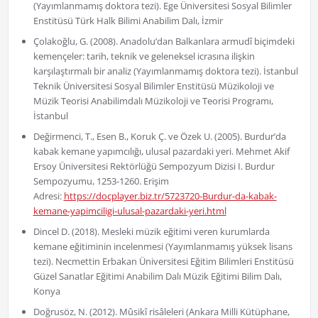
(Yayımlanmamış doktora tezi). Ege Üniversitesi Sosyal Bilimler
Enstitüsü Türk Halk Bilimi Anabilim Dalı, İzmir
Çolakoğlu, G. (2008). Anadolu’dan Balkanlara armudî biçimdeki
kemençeler: tarih, teknik ve geleneksel icrasına ilişkin
karşılaştırmalı bir analiz (Yayımlanmamış doktora tezi). İstanbul
Teknik Üniversitesi Sosyal Bilimler Enstitüsü Müzikoloji ve
Müzik Teorisi Anabilimdalı Müzikoloji ve Teorisi Programı,
İstanbul
Değirmenci, T., Esen B., Koruk Ç. ve Özek U. (2005). Burdur’da
kabak kemane yapımcılığı, ulusal pazardaki yeri. Mehmet Akif
Ersoy Üniversitesi Rektörlüğü Sempozyum Dizisi I. Burdur
Sempozyumu, 1253-1260. Erişim
Adresi:
https://docplayer.biz.tr/5723720-Burdur-da-kabak-
kemane-yapimciligi-ulusal-pazardaki-yeri.html
Dincel D. (2018). Mesleki müzik eğitimi veren kurumlarda
kemane eğitiminin incelenmesi (Yayımlanmamış yüksek lisans
tezi). Necmettin Erbakan Üniversitesi Eğitim Bilimleri Enstitüsü
Güzel Sanatlar Eğitimi Anabilim Dalı Müzik Eğitimi Bilim Dalı,
Konya
Doğrusöz, N. (2012). Mûsikî risâleleri (Ankara Milli Kütüphane,