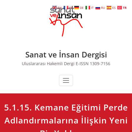
Skip
EN
FR
DE
IT
RU
ES
TR
to
content
Sanat ve İnsan Dergisi
Uluslararası Hakemli Dergi E-ISSN 1309-7156
5.1.15. Kemane Eğitimi Perde
Adlandırmalarına İlişkin Yeni