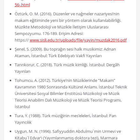
56-.html
Öztürk, O. M. (2016). Düzenler ve nağmeler nazariyesi’nin
makam eğitiminde yeni bir yöntem olarak kullanılabilirliği.
Müzikte Metodoloji ve Müzikle İletişim Uluslararası
Sempozyumu. 176-189. Erişim Adresi:
https://
www.sisli.edu.tr/uploads/file/yayin/muzdak2016.pdf
Şenel, S. (2009). Bu toprağın sesi halk musikimiz: Adnan
Ataman, İstanbul: Türk Edebiyatı Vakfı Yayınları
Tanrıkorur, C. (2018). Türk müzik kimliği. İstanbul: Dergâh
Yayınları
Tohumcu, A. (2012). Türkiye’nin Müziklerinde “Makam”
Kavramının 1980 Sonrasında Kültürel Anlamı. İstanbul Teknik
Üniversitesi Sosyal Bilimler Enstitüsü Müzikoloji ve Müzik
Teorisi Anabilim Dalı Müzikoloji ve Müzik Teorisi Programı,
İstanbul
Tura, Y. (1988). Türk müziğinin mes’eleleri, İstanbul: Pan
Yayıncılık
Uygun, M. N. (1996). Safiyyuddin Abdulmu`min Urmevi ve
Kitabu`l Edvar’ı (Yayımlanmamış doktora tezi), Marmara