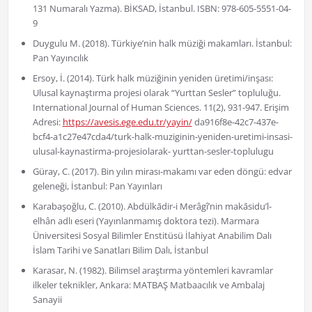
131 Numaralı Yazma). BİKSAD, İstanbul. ISBN: 978-605-5551-04-
9
Duygulu M. (2018). Türkiye’nin halk müziği makamları. İstanbul:
Pan Yayıncılık
Ersoy, İ. (2014). Türk halk müziğinin yeniden üretimi/inşası:
Ulusal kaynaştırma projesi olarak “Yurttan Sesler” topluluğu.
International Journal of Human Sciences. 11(2), 931-947. Erişim
Adresi:
https://avesis.ege.edu.tr/yayin/
da916f8e-42c7-437e-
bcf4-a1c27e47cda4/turk-halk-muziginin-yeniden-uretimi-insasi-
ulusal-kaynastirma-projesiolarak- yurttan-sesler-toplulugu
Güray, C. (2017). Bin yılın mirası-makamı var eden döngü: edvar
geleneği, İstanbul: Pan Yayınları
Karabaşoğlu, C. (2010). Abdülkādir-i Merâgî’nin makāsidu’l-
elhân adlı eseri (Yayınlanmamış doktora tezi). Marmara
Üniversitesi Sosyal Bilimler Enstitüsü İlahiyat Anabilim Dalı
İslam Tarihi ve Sanatları Bilim Dalı, İstanbul
Karasar, N. (1982). Bilimsel araştırma yöntemleri kavramlar
ilkeler teknikler, Ankara: MATBAŞ Matbaacılık ve Ambalaj
Sanayii