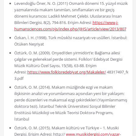
Levendoğlu Öner, N. O. (2011) Osmanlı dönemi 15. yüzyıl müzik
yazmalarında makam tanımları, sınıflamaları ve bir geçiş
dönemi kuramcısı: Ladikli Mehmet Çelebi. Uluslararası İnsan
Bilimleri Dergisi, 8(2), 794-816. Erişim Adresi:
https://www.j-
humansciences.com/ojs/index.php/IJHS/article/view/2013/807
Özkan, İ. H. (1998). Türk mûsıkîsi nazariyatı ve usûlleri. İstanbul:
Ötüken Neşriyat
Öztürk, O. M. (2009). Onyedi’den yirmidört’e: Bağlama ailesi
çalgılar ve geleneksel perde sistemi. Folklor/ Edebiyat Dergisi
Müzik Kültürü Özel Sayısı, 15(58), 63-88. Erişim
Adresi:
https://www.folkloredebiyat.org/Makaleler/
48317497_fe58-
3.pdf
Öztürk, O. M. (2014). Makam müziğinde ezgi ve makam
ilişkisinin analizi ve yorumlanması açısından yeni bir yaklaşım:
perde düzenleri ve makamsal ezgi çekirdekleri (Yayımlanmamış
doktora tezi). İstanbul Teknik Üniversitesi Sosyal Bilimler
Enstitüsü Müzikiloji ve Müzik Teorisi Doktora Programı,
İstanbul
Öztürk, O. M. (2015). Makam kültürü ve Türkiye – 1. Musiki
Dergisi. Erişim Adresi: http://
www.musikidergisi.com/yazar-