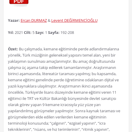
Yazar:
Ercan DURMAZ
&
Levent DEĞİRMENCİOĞLU
Yıl:
2021
Cilt:
5
Sayı:
1
Sayfa:
192-208
Özet:
Bu çalışmada, kemane eğitiminde perde adlandırmalarına
yönelik, Türk müziğinin geleneksel yapısını temel alan, yeni bir
yaklaşımın sunulması amaçlanmıştır. Bu amaç doğrultusunda
çalışma üç aşama takip edilerek tamamlanmıştır. Araştırmanın
birinci aşamasında, litereatür taraması yapılmış; bu kapsamda,
kemane eğitimi genelinde perde öğretimine odaklanan dijital ve
yazılı kaynaklara ulaşılmıştır. Araştırmanın ikinci aşamasında
öncelikle, Türkiye’de lisans düzeyinde kemane eğitimi veren 11
eğitimci ile TRT ve Kültür Bakanlığı bünyesinde devlet sanatçısı
olarak görev yapan 9 kemane icracısıyla yüz yüze yarı
yapılandırılmış görüşmeler yapılmıştır. Sonra kaynak taraması ve
görüşmelerden elde edilen verilerden kemane eğitiminin
terminoloji konusunda; “çalgının”, “ezgisel yapının”, “icra
tekniklerinin”, “nüans, ve hız terimlerinin”, “ritmik yapının”,