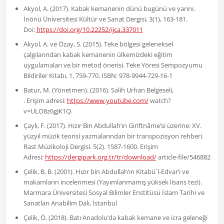
Akyol, A. (2017). Kabak kemanenin dünü bugünü ve yarını.
İnönü Üniversitesi Kültür ve Sanat Dergisi, 3(1), 163-181.
Doi:
https://doi.org/10.22252/ijca.337011
Akyol, A. ve Özay, S. (2015). Teke bölgesi geleneksel
çalgılarından kabak kemanenin ülkemizdeki eğitim
uygulamaları ve bir metod önerisi. Teke Yöresi Sempozyumu
Bildiriler Kitabı, 1, 759-770. ISBN: 978-9944-729-16-1
Batur, M. (Yönetmen). (2016). Salih Urhan Belgeseli,
. Erişim adresi:
https://www.youtube.com/
watch?
v=ULO8z6gJK1Q.
Çaylı, F. (2017). Hızır Bin Abdullah’ın Giriftnâme’si üzerine: XV.
yüzyıl müzik teorisi yazmalarından bir transpozisyon rehberi.
Rast Müzikoloji Dergisi. 5(2). 1587-1600. Erişim
Adresi:
https://dergipark.org.tr/tr/download/
article-file/546882
Çelik, B. B. (2001). Hızır bin Abdullah’ın Kitabü`l-Edvar’ı ve
makamların incelenmesi (Yayımlanmamış yüksek lisans tezi).
Marmara Üniversitesi Sosyal Bilimler Enstitüsü İslam Tarihi ve
Sanatları Anabilim Dalı, İstanbul
Çelik, Ö. (2018). Batı Anadolu’da kabak kemane ve icra geleneği