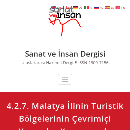
Skip
EN
FR
DE
IT
RU
ES
TR
to
content
Sanat ve İnsan Dergisi
Uluslararası Hakemli Dergi E-ISSN 1309-7156
4.2.7. Malatya İlinin Turistik
Bölgelerinin Çevrimiçi