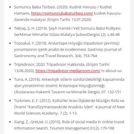
Somuncu Baba Türbesi. (2020). Kudret Havuzu / Kudret
Hamamı.
https://somuncubabaturbesi.com/
kudret-havuzu-
darende-malatya/ (Erişim Tarihi: 13.01.2020)
Tektaş, Ş. H. (2019). Şeyh Hamid-i Veli Somucu Baba Külliyesi.
SerMimar Mimarlar Odası Malatya ŞubesiDergisi, (2). s.46-48
Topsakal, Y. (2019). Arslantepe Höyüğü tripadvisor çevrimiçi
yorumlarının içerik analizi ile incelenmesi. Gastroia: Journal of
Gastronomy and Travel Research, 3(4). 753-764
TripAdvisor, 2020. Tripadvisor Hakkında. (Erişim Tarihi:
13.08.2020).
https://tripadvisor.mediaroom.com/
tr-about-us
Tuna, A. (2016). Arkeolojik sitlerin sürdürülebilirliği kapsamında
alan yönetimi’nin önemi: Arslantepe Höyüğüörneği.
Uluslararası Hakemli Tasarım ve Mimarlık Dergisi, 07. 132-151
Türkmen, E. F. (2012). Kültürler Arası İlişkilerde Müziğin Rolü ve
Önemi “KarolSzymanowskı’de Anadolu İzleri”. e-Journal of New
World Sciences Academy, 7 (2), 1-13
Xiang, Z., Gretzel, U. (2010). Role of social media in online travel
information search. Tourism Management,31(2), 179-188