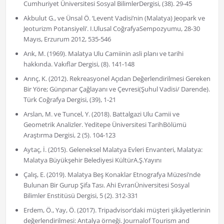
Cumhuriyet Üniversitesi Sosyal BilimlerDergisi, (38). 29-45
Akbulut G., ve Ünsal Ö. ‘Levent Vadisi’nin (Malatya) Jeopark ve
Jeoturizm Potansiyeli’. I.Ulusal CoğrafyaSempozyumu, 28-30
Mayıs, Erzurum 2012, 535-546
Arık, M. (1969). Malatya Ulu Camiinin asli planı ve tarihi
hakkında. Vakıflar Dergisi, (8). 141-148
Arınç, K. (2012). Rekreasyonel Açıdan Değerlendirilmesi Gereken
Bir Yöre; Günpınar Çağlayanı ve Çevresi(Şuhul Vadisi/ Darende).
Türk Coğrafya Dergisi, (39), 1-21
Arslan, M. ve Tuncel, Y. (2018). Battalgazi Ulu Camii ve
Geometrik Analizler. Yeditepe Üniversitesi TarihBölümü
Araştırma Dergisi, 2 (5). 104-123
Aytaç, İ. (2015). Geleneksel Malatya Evleri Envanteri, Malatya:
Malatya Büyükşehir Belediyesi KültürA.Ş.Yayını
Çalış, E. (2019). Malatya Beş Konaklar Etnografya Müzesi’nde
Bulunan Bir Gurup Şifa Tası. Ahi EvranÜniversitesi Sosyal
Bilimler Enstitüsü Dergisi, 5 (2). 312-331
Erdem, Ö., Yay, Ö. (2017). Tripadvisor’daki müşteri şikâyetlerinin
değerlendirilmesi: Antalya örneği. Journalof Tourism and