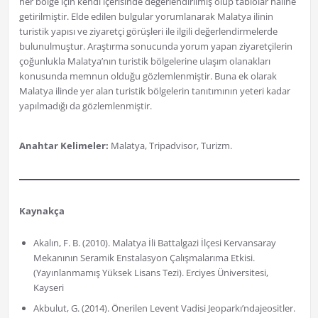
her bölge için kendi içerisinde değerlendirilmiş olup tablolar haline
getirilmiştir. Elde edilen bulgular yorumlanarak Malatya ilinin
turistik yapısı ve ziyaretçi görüşleri ile ilgili değerlendirmelerde
bulunulmuştur. Araştırma sonucunda yorum yapan ziyaretçilerin
çoğunlukla Malatya’nın turistik bölgelerine ulaşım olanakları
konusunda memnun olduğu gözlemlenmiştir. Buna ek olarak
Malatya ilinde yer alan turistik bölgelerin tanıtımının yeteri kadar
yapılmadığı da gözlemlenmiştir.
Anahtar Kelimeler:
Malatya, Tripadvisor, Turizm.
Kaynakça
Akalın, F. B. (2010). Malatya İli Battalgazi İlçesi Kervansaray
Mekanının Seramik Enstalasyon Çalışmalarıma Etkisi.
(Yayınlanmamış Yüksek Lisans Tezi). Erciyes Üniversitesi,
Kayseri
Akbulut, G. (2014). Önerilen Levent Vadisi Jeoparkı’ndajeositler.