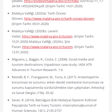
Şelalesi.
http://investinmalatya.gov.tr/tr/files/
02016-02-11_17-
24-54-1455204294.pdf. (Erişim Tarihi: 14.01.2020)
Malatya Valiliği. (2020a). Tarih Öncesi
Dönem.
http://www.malatya.gov.tr/tarih-oncesi-donem
.
(Erişim Tarihi: 09.01.2020)
Malatya Valiliği. (2020b). Levent
Vadisi.
http://www.malatya.gov.tr/turizm
. (Erişim Tarihi:
10.01.2020) Malatya Valiliği. (2020c). Şire
Pazarı.
http://www.malatya.gov.tr/turizm
. (Erişim Tarihi:
12.01.2020)
Miguens, J., Baggio, R., Costa, C. (2008). Social media and
tourism destinations: tripadvisor case study. IASK ATR
Advances in Tourism Research. 1-6
Restelli, B. F., Frangipane, M., Tuna, A. (2017). Arslantepe’nin
korunması ve sunumu: erken devlet merkezinin korunması ve
sunumu kapsamında sürdürülmekte olan çalışmaları. Arkeoloji
ve Sanat Dergisi, (156). 35-42
Sever, R. (2016). Battalgazi (Eski Malatya) İlçesinin Kültürel
Peyzajinda Tarih ve İnanç Turizmi. InternationalJournal of
Human Sciences, 13(1), 2135-2157