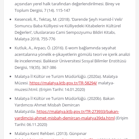
açısından yerel halk tarafından değerlendirilmesi. Birey ve
Toplum Dergisi, 7 (14). 115-147
Kesenceli, R., Tektaş, M. (2018). ‘Darende Şeyh Hamid-İ Veli/
Somuncu Baba Külliyesi ve Külliyedeki Kitabelerin Kültürel
Değerleri’, Uluslararası Cami Sempozyumu Bildiri Kitabı,
Malatya 2018, 755-776
Kutluk, A., Arpacı, Ö. (2016). E-wom bağlamında seyahat
acentalarına yönelik e-şikayetlerin gömülü teori ve içerik analizi
ile incelenmesi. Balıkesir Üniversitesi Sosyal Bilimler Enstitüsü
Dergisi, 19(35). 367-386
Malatya İl Kültür ve Turizm Müdürlüğü. (2020a). Malatya
Müzesi.
https://malatya.ktb.gov.tr/TR-58294/
malatya-
muzesi.html. (Erişim Tarihi: 14.01.2020)
Malatya İl Kültür ve Turizm Müdürlüğü. (2020b). Bakan
Yardımcısı Ahmet Misbah Demircan
Malatya’da.
https://malatya.ktb.gov.tr/TR-273933/bakan-
yardimcisi-ahmet-misbah-demircan-malatya39da.html
(Erişim
Tarihi: 06.11.2020)
Malatya Kent Rehberi. (2013). Günpınar