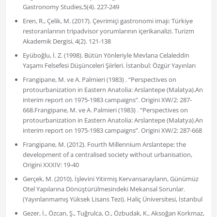
Gastronomy Studies,5(4). 227-249
Eren, R., Çelik, M. (2017). Çevrimiçi gastronomi imajı: Türkiye
restoranlarının tripadvisor yorumlarının içerikanalizi. Turizm
Akademik Dergisi, 4(2). 121-138
Eyüboğlu, İ. Z. (1998). Bütün Yönleriyle Mevlana Celaleddin
Yaşamı Felsefesi Düşünceleri Şiirleri. İstanbul: Özgür Yayınları
Frangipane, M. ve A. Palmieri (1983) . “Perspectives on
protourbanization in Eastern Anatolia: Arslantepe (Malatya).An
interim report on 1975-1983 campaigns”. Origini XW/2: 287-
668.Frangipane, M. ve A. Palmieri (1983) . “Perspectives on
protourbanization in Eastern Anatolia: Arslantepe (Malatya).An
interim report on 1975-1983 campaigns”. Origini XW/2: 287-668
Frangipane, M. (2012). Fourth Millennium Arslantepe: the
development of a centralised society without urbanisation,
Origini XXXIV: 19-40
Gerçek, M. (2010). İşlevini Yitirmiş Kervansarayların, Günümüz
Otel Yapılarına Dönüştürülmesindeki Mekansal Sorunlar.
(Yayınlanmamış Yüksek Lisans Tezi). Haliç Üniversitesi, İstanbul
Gezer, İ., Özcan, Ş., Tuğrulca, O., Özbudak, K., Aksoğan Korkmaz,