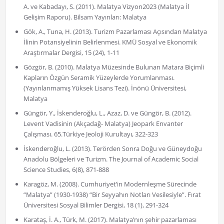
A. ve Kabadayı, S. (2011). Malatya Vizyon2023 (Malatya İl
Gelişim Raporu). Bilsam Yayınları: Malatya
Gök, A., Tuna, H. (2013). Turizm Pazarlaması Açısından Malatya
İlinin Potansiyelinin Belirlenmesi. KMÜ Sosyal ve Ekonomik
Araştırmalar Dergisi, 15 (24), 1-11
Gözgör, B. (2010). Malatya Müzesinde Bulunan Matara Biçimli
Kapların Özgün Seramik Yüzeylerde Yorumlanması.
(Yayınlanmamış Yüksek Lisans Tezi). İnönü Üniversitesi,
Malatya
Güngör, Y., İskenderoğlu, L., Azaz, D. ve Güngör, B. (2012).
Levent Vadisinin (Akçadağ- Malatya) Jeopark Envanter
Çalışması. 65.Türkiye Jeoloji Kurultayı, 322-323
İskenderoğlu, L. (2013). Terörden Sonra Doğu ve Güneydoğu
Anadolu Bölgeleri ve Turizm. The Journal of Academic Social
Science Studies, 6(8), 871-888
Karagöz, M. (2008). Cumhuriyet’in Modernleşme Sürecinde
“Malatya” (1930-1938) “Bir Seyyahın Notları Vesilesiyle”. Fırat
Üniversitesi Sosyal Bilimler Dergisi, 18 (1), 291-324
Karataş, İ. A., Türk, M. (2017). Malatya’nın şehir pazarlaması