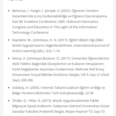
Berkman, İ. Yengin, İ. Şimşek, S. (2007). Öğrenim Yönetim
Sistemlerinde (Lms) Kullanılabilirliğe ve Öğrenci Davranışlarına
Dair Bir İnceleme Conference: 24th. National Informatics
Congress and Education in The Light of the Information
Technology Conference
Kapıdere. M., Çetinkaya, H. N. (2017). Eğitim Bilişim Ağı (EBA)
Mobil Uygulamasının Değerlendirilmesi. International Journal of
Active Learning (IJAL). 2(2), 1-14
Minaz, A. Çetinkaya Bozkurt, Ö. (2017). Üniversite Öğrencilerinin
Akıllı Telefon Bağımlılık Düzeylerinin ve Kullanım Amaçlarının
Farklı Değişkenler Açısından İncelenmesi. Mehmet Akif Ersoy
Üniversitesi Sosyal Bilimler Enstitüsü Dergisi, Cilt 9, Sayı 21 (Özel
Sayı), 268-286
Odabaş, H. (2003). İnternet Tabanlı Uzaktan Eğitim ve Bilgi ve
Belge Yönetimi Bölümleri. Türk Kütüphaneciliği, 22-36
Önder, O., Yıldız, G. (2015). Müzik Uygulamalarında Tablet
Bilgisayar (İpad) Kullanımı. Süleyman Demirel Üniversitesi Güzel
Sanatlar Fakültesi Hakemli Dergisi, Mayıs-Haziran”15, Sayı:15