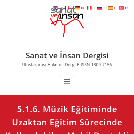
Skip
EN
FR
DE
IT
RU
ES
TR
to
content
Sanat ve İnsan Dergisi
Uluslararası Hakemli Dergi E-ISSN 1309-7156
5.1.6. Müzik Eğitiminde
Uzaktan Eğitim Sürecinde