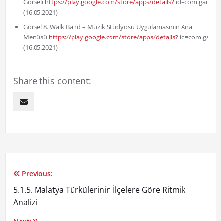
Görseli
https://play.google.com/store/apps/details?
id=com.gamesta
(16.05.2021)
Görsel 8. Walk Band – Müzik Stüdyosu Uygulamasının Ana
Menüsü
https://play.google.com/store/apps/details?
id=com.gamest
(16.05.2021)
Share this content:
Previous:
Yazı
5.1.5. Malatya Türkülerinin İlçelere Göre Ritmik
gezinmesi
Analizi