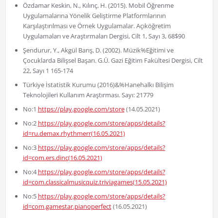
Özdamar Keskin, N., Kılınç, H. (2015). Mobil Öğrenme
Uygulamalarına Yönelik Geliştirme Platformlarının
Karşılaştırılması ve Örnek Uygulamalar. Açıköğretim
Uygulamaları ve Araştırmaları Dergisi, Cilt 1, Sayı 3, 68$90
Şendurur, Y., Akgül Barış, D. (2002). Müzik%Eğitimi ve
Çocuklarda Bilişsel Başarı. G.Ü. Gazi Eğitim Fakültesi Dergisi, Cilt
22, Sayı 1 165-174
Türkiye İstatistik Kurumu (2016)&%Hanehalkı Bilişim
Teknolojileri Kullanım Araştırması. Sayı: 21779
No:1
https://play.google.com/store
(14.05.2021)
No:2
https://play.google.com/store/apps/details?
id=ru.demax.rhythmerr(16.05.2021)
No:3
https://play.google.com/store/apps/details?
id=com.ers.dinc(16.05.2021)
No:4
https://play.google.com/store/apps/details?
id=com.classicalmusicquiz.triviagames(15.05.2021)
No:5
https://play.google.com/store/apps/details?
id=com.gamestar.pianoperfect
(16.05.2021)