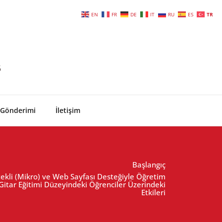
EN
FR
DE
IT
RU
ES
TR
6
 Gönderimi
İletişim
Başlangıç
tekli (Mikro) ve Web Sayfası Desteğiyle Öğretim
Gitar Eğitimi Düzeyindeki Öğrenciler Üzerindeki
Etkileri