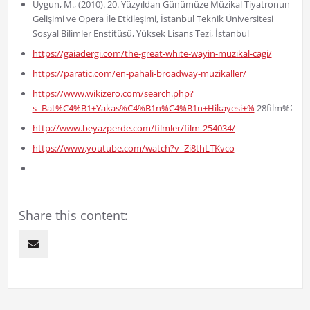
Uygun, M., (2010). 20. Yüzyıldan Günümüze Müzikal Tiyatronun
Gelişimi ve Opera İle Etkileşimi, İstanbul Teknik Üniversitesi
Sosyal Bilimler Enstitüsü, Yüksek Lisans Tezi, İstanbul
https://gaiadergi.com/the-great-white-wayin-muzikal-cagi/
https://paratic.com/en-pahali-broadway-muzikaller/
https://www.wikizero.com/search.php?
s=Bat%C4%B1+Yakas%C4%B1n%C4%B1n+Hikayesi+%
28film%29&l
http://www.beyazperde.com/filmler/film-254034/
https://www.youtube.com/watch?v=Zi8thLTKvco
Share this content: