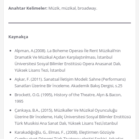
Anahtar Kelimeler:
Müzik, müzikal, broadway.
Kaynakça
Alpman, A.(2008). La Boheme Operası İle Rent Müzikali’nin
Dramatik Ve Müzikal Açıdan Karşılaştırılması, İstanbul
Üniversitesi Sosyal Bilimler Enstitüsü Opera Anasanat Dalı,
Yüksek Lisans Tezi, İstanbul
Aşkar, F. (2011). Sanatsal İletişim Modeli: Sahne (Performans)
Sanatları Üzerine Bir İnceleme. Akademik Bakış Dergisi, s.25
Brockett, O.G. (1995), History of the Theatre, Alyn & Bacon,
1995
Çankaya, B.A., (2015), Müzikaller Ve Müzikal Oyunculuğu
Üzerine Bir İnceleme, Haliç Üniversitesi Sosyal Bilimler Enstitüsü
Türk Musikisi Ana Sanat Dalı, Yüksek Lisans Tezi,İstanbul
Karakadığoğlu, G., Elmas, F., (2008), Eleştirmen Gözüyle
Cumhu,riyet Dönemi Türk Tiyatrosu eleştiri Seçkisi, Arkadaş