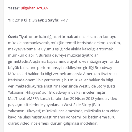
Yazar:
Bilgehan AYCAN
Yıl:
2019
Cilt:
3
Sayı:
2
Sayfa:
7-17
Özet:
Tiyatronun kalıcılığını arttırmak adına, ele alınan konuyu
müzikle harmanlayarak, müziğin temsil içerisinde dekor, kostüm,
makyaj ve tema ile uyumu eşliğinde akılda kalıcılığı arttırmak
mümkün olabilir. Burada devreye müzikal tiyatrolar
girmektedir.Araştırma kapsamında tiyatro ve müziğin aynı anda
büyük bir sahne performansıyla etkileşime girdiği Broadway
Müzikalleri hakkında bilgi vermek amacıyla Amerikan tiyatrosu
içerisinde önemli bir yer tutmuş bu müzikaller hakkında bilgi
verilmektedir.Ayrıca araştırma içerisinde West Side Story (Batı
Yakasının Hikayesi) adlı Broadway müzikali incelenmiştir.
MacTheatreMFFA kanalı tarafından 29 Nisan 2018 yılında video
paylaşım sitelerinde yayınlanan West Side Story (Batı
Yakasının Hikayesi) müzikali incelemesinde, müzikalin tam video
kaydına ulaşılmıştır.Araştırmanın yöntemi, bir betimleme türü
olarak video incelemesi, durum çalışması modelidir.