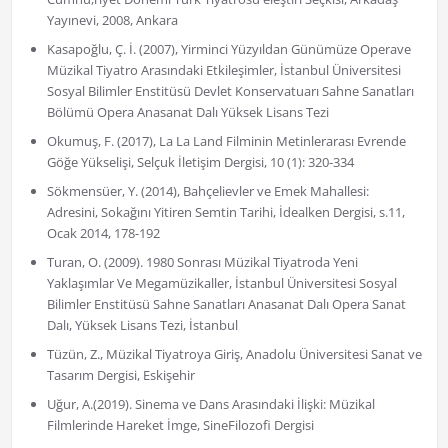
Yayınevi, 2008, Ankara
Kasapoğlu, Ç. İ. (2007), Yirminci Yüzyıldan Günümüze Operave
Müzikal Tiyatro Arasındaki Etkileşimler, İstanbul Üniversitesi
Sosyal Bilimler Enstitüsü Devlet Konservatuarı Sahne Sanatları
Bölümü Opera Anasanat Dalı Yüksek Lisans Tezi
Okumuş, F. (2017), La La Land Filminin Metinlerarası Evrende
Göğe Yükselişi, Selçuk İletişim Dergisi, 10 (1): 320-334
Sökmensüer, Y. (2014), Bahçelievler ve Emek Mahallesi:
Adresini, Sokağını Yitiren Semtin Tarihi, İdealken Dergisi, s.11,
Ocak 2014, 178-192
Turan, O. (2009). 1980 Sonrası Müzikal Tiyatroda Yeni
Yaklaşımlar Ve Megamüzikaller, İstanbul Üniversitesi Sosyal
Bilimler Enstitüsü Sahne Sanatları Anasanat Dalı Opera Sanat
Dalı, Yüksek Lisans Tezi, İstanbul
Tüzün, Z., Müzikal Tiyatroya Giriş, Anadolu Üniversitesi Sanat ve
Tasarım Dergisi, Eskişehir
Uğur, A.(2019). Sinema ve Dans Arasındaki İlişki: Müzikal
Filmlerinde Hareket İmge, SineFilozofi Dergisi