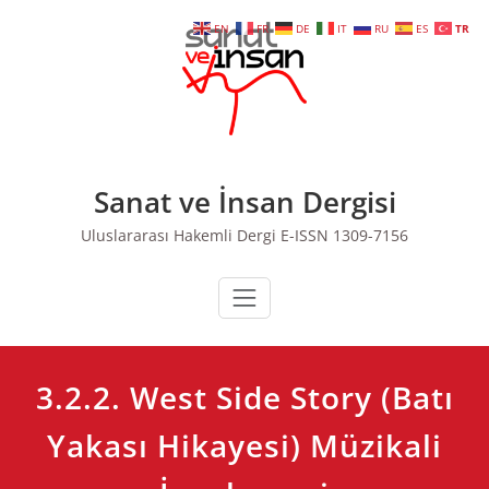
Skip
EN
FR
DE
IT
RU
ES
TR
to
content
Sanat ve İnsan Dergisi
Uluslararası Hakemli Dergi E-ISSN 1309-7156
3.2.2. West Side Story (Batı
Yakası Hikayesi) Müzikali