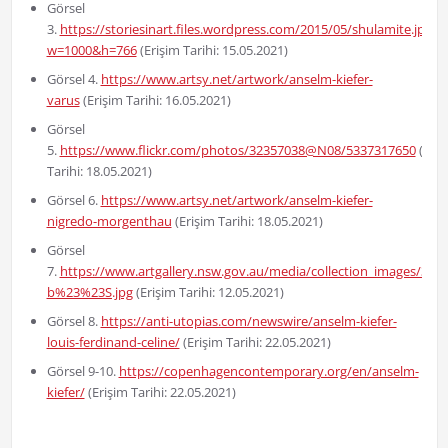
Görsel
3.
https://storiesinart.files.wordpress.com/2015/05/shulamite.jpg?
w=1000&h=766
(Erişim Tarihi: 15.05.2021)
Görsel 4.
https://www.artsy.net/artwork/anselm-kiefer-
varus
(Erişim Tarihi: 16.05.2021)
Görsel
5.
https://www.flickr.com/photos/32357038@N08/5337317650
(Eriş
Tarihi: 18.05.2021)
Görsel 6.
https://www.artsy.net/artwork/anselm-kiefer-
nigredo-morgenthau
(Erişim Tarihi: 18.05.2021)
Görsel
7.
https://www.artgallery.nsw.gov.au/media/collection_images/3/35
b%23%23S.jpg
(Erişim Tarihi: 12.05.2021)
Görsel 8.
https://anti-utopias.com/newswire/anselm-kiefer-
louis-ferdinand-celine/
(Erişim Tarihi: 22.05.2021)
Görsel 9-10.
https://copenhagencontemporary.org/en/anselm-
kiefer/
(Erişim Tarihi: 22.05.2021)