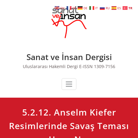
Skip
EN
FR
DE
IT
RU
ES
TR
to
content
Sanat ve İnsan Dergisi
Uluslararası Hakemli Dergi E-ISSN 1309-7156
5.2.12. Anselm Kiefer
Resimlerinde Savaş Teması