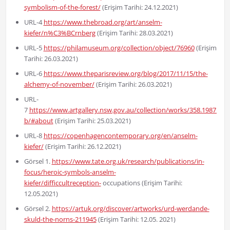
symbolism-of-the-forest/
(Erişim Tarihi: 24.12.2021)
URL-4
https://www.thebroad.org/art/anselm-
kiefer/n%C3%BCrnberg
(Erişim Tarihi: 28.03.2021)
URL-5
https://philamuseum.org/collection/object/76960
(Erişim
Tarihi: 26.03.2021)
URL-6
https://www.theparisreview.org/blog/2017/11/15/the-
alchemy-of-november/
(Erişim Tarihi: 26.03.2021)
URL-
7
https://www.artgallery.nsw.gov.au/collection/works/358.1987.a-
b/#about
(Erişim Tarihi: 25.03.2021)
URL-8
https://copenhagencontemporary.org/en/anselm-
kiefer/
(Erişim Tarihi: 26.12.2021)
Görsel 1.
https://www.tate.org.uk/research/publications/in-
focus/heroic-symbols-anselm-
kiefer/difficcultreception-
occupations (Erişim Tarihi:
12.05.2021)
Görsel 2.
https://artuk.org/discover/artworks/urd-werdande-
skuld-the-norns-211945
(Erişim Tarihi: 12.05. 2021)