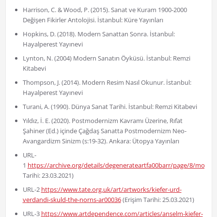
Harrison, C. & Wood, P. (2015). Sanat ve Kuram 1900-2000
Değişen Fikirler Antolojisi. İstanbul: Küre Yayınları
Hopkins, D. (2018). Modern Sanattan Sonra. İstanbul:
Hayalperest Yayınevi
Lynton, N. (2004) Modern Sanatın Öyküsü. İstanbul: Remzi
Kitabevi
Thompson, J. (2014). Modern Resim Nasıl Okunur. İstanbul:
Hayalperest Yayınevi
Turani, A. (1990). Dünya Sanat Tarihi. İstanbul: Remzi Kitabevi
Yıldız, İ. E. (2020). Postmodernizm Kavramı Üzerine, Rıfat
Şahiner (Ed.) içinde Çağdaş Sanatta Postmodernizm Neo-
Avangardizm Sinizm (s:19-32). Ankara: Ütopya Yayınları
URL-
1
https://archive.org/details/degenerateartfa00barr/page/8/mode/
Tarihi: 23.03.2021)
URL-2
https://www.tate.org.uk/art/artworks/kiefer-urd-
verdandi-skuld-the-norns-ar00036
(Erişim Tarihi: 25.03.2021)
URL-3
https://www.artdependence.com/articles/anselm-kiefer-