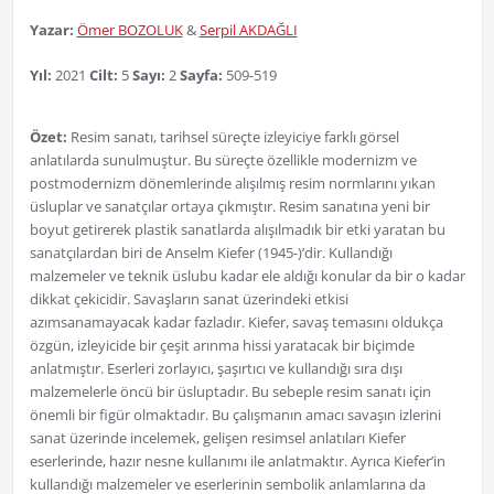
Yazar:
Ömer BOZOLUK
&
Serpil AKDAĞLI
Yıl:
2021
Cilt:
5
Sayı:
2
Sayfa:
509-519
Özet:
Resim sanatı, tarihsel süreçte izleyiciye farklı görsel
anlatılarda sunulmuştur. Bu süreçte özellikle modernizm ve
postmodernizm dönemlerinde alışılmış resim normlarını yıkan
üsluplar ve sanatçılar ortaya çıkmıştır. Resim sanatına yeni bir
boyut getirerek plastik sanatlarda alışılmadık bir etki yaratan bu
sanatçılardan biri de Anselm Kiefer (1945-)’dir. Kullandığı
malzemeler ve teknik üslubu kadar ele aldığı konular da bir o kadar
dikkat çekicidir. Savaşların sanat üzerindeki etkisi
azımsanamayacak kadar fazladır. Kiefer, savaş temasını oldukça
özgün, izleyicide bir çeşit arınma hissi yaratacak bir biçimde
anlatmıştır. Eserleri zorlayıcı, şaşırtıcı ve kullandığı sıra dışı
malzemelerle öncü bir üsluptadır. Bu sebeple resim sanatı için
önemli bir figür olmaktadır. Bu çalışmanın amacı savaşın izlerini
sanat üzerinde incelemek, gelişen resimsel anlatıları Kiefer
eserlerinde, hazır nesne kullanımı ile anlatmaktır. Ayrıca Kiefer’in
kullandığı malzemeler ve eserlerinin sembolik anlamlarına da