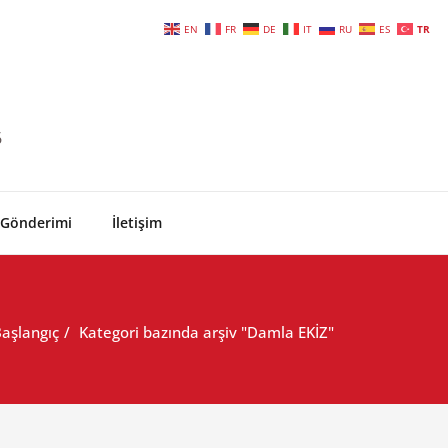
EN
FR
DE
IT
RU
ES
TR
6
 Gönderimi
İletişim
aşlangıç
Kategori bazında arşiv "Damla EKİZ"