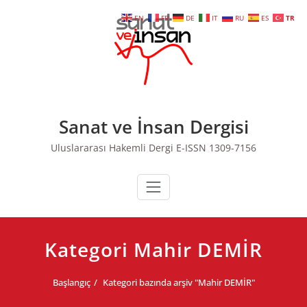
Skip
EN
FR
DE
IT
RU
ES
TR
to
content
Sanat ve İnsan Dergisi
Uluslararası Hakemli Dergi E-ISSN 1309-7156
Kategori Mahir DEMİR
Başlangıç
Kategori bazında arşiv "Mahir DEMİR"