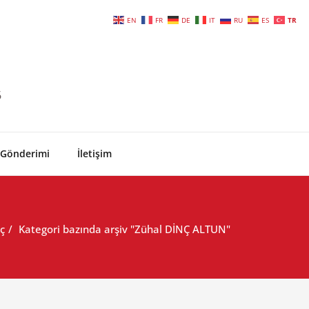
EN
FR
DE
IT
RU
ES
TR
6
 Gönderimi
İletişim
ç
Kategori bazında arşiv "Zühal DİNÇ ALTUN"