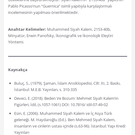
Pablo Picasso’nun “Guernica” isimli yapıtıyla karşılaştırmalı
incelemesinin yapılması önerilmektedir.
Anahtar Kelimeler:
Muhammed Siyah Kalem, 2153-40b,
Minyatür, Erwin Panofsky, İkonografik ve İkonolojik Eleştiri
Yöntemi.
Kaynakça
Buluç, S., (1979), Şaman, İslam Ansiklopedisi, Cilt: XI, 2. Baskı,
İstanbul: M.E.B. Yayınları, s. 310-335
Deveci, E. (2018). Beden Ve Bozum: Mehmet Siyah Kalem’in
Figürleri, İdil, (s.1057-1061) DOI: 10.7816/ idil-07-49-02
Esin, E. (2006). Muhammed Siyah Kalem ve İç Asya Türk
geleneği. M. Haydaroğlu (Ed.). Ben Mehmed Siyah Kalem,
insanların ve cinlerin ustası içinde (s.63-96). İstanbul: Yapı Kredi
Yayınları