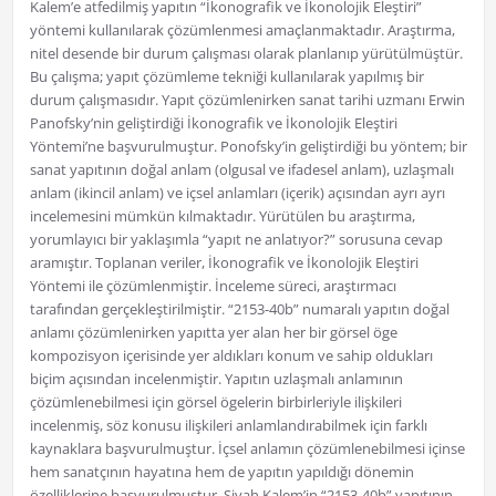
Kalem’e atfedilmiş yapıtın “İkonografik ve İkonolojik Eleştiri”
yöntemi kullanılarak çözümlenmesi amaçlanmaktadır. Araştırma,
nitel desende bir durum çalışması olarak planlanıp yürütülmüştür.
Bu çalışma; yapıt çözümleme tekniği kullanılarak yapılmış bir
durum çalışmasıdır. Yapıt çözümlenirken sanat tarihi uzmanı Erwin
Panofsky’nin geliştirdiği İkonografik ve İkonolojik Eleştiri
Yöntemi’ne başvurulmuştur. Ponofsky’in geliştirdiği bu yöntem; bir
sanat yapıtının doğal anlam (olgusal ve ifadesel anlam), uzlaşmalı
anlam (ikincil anlam) ve içsel anlamları (içerik) açısından ayrı ayrı
incelemesini mümkün kılmaktadır. Yürütülen bu araştırma,
yorumlayıcı bir yaklaşımla “yapıt ne anlatıyor?” sorusuna cevap
aramıştır. Toplanan veriler, İkonografik ve İkonolojik Eleştiri
Yöntemi ile çözümlenmiştir. İnceleme süreci, araştırmacı
tarafından gerçekleştirilmiştir. “2153-40b” numaralı yapıtın doğal
anlamı çözümlenirken yapıtta yer alan her bir görsel öge
kompozisyon içerisinde yer aldıkları konum ve sahip oldukları
biçim açısından incelenmiştir. Yapıtın uzlaşmalı anlamının
çözümlenebilmesi için görsel ögelerin birbirleriyle ilişkileri
incelenmiş, söz konusu ilişkileri anlamlandırabilmek için farklı
kaynaklara başvurulmuştur. İçsel anlamın çözümlenebilmesi içinse
hem sanatçının hayatına hem de yapıtın yapıldığı dönemin
özelliklerine başvurulmuştur. Siyah Kalem’in “2153-40b” yapıtının