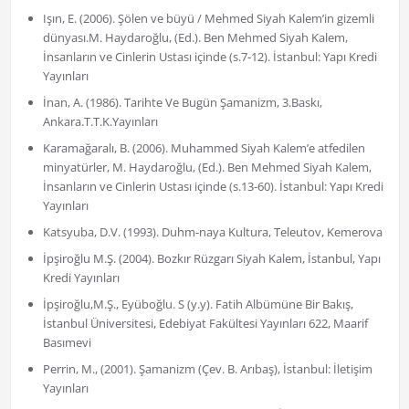
Işın, E. (2006). Şölen ve büyü / Mehmed Siyah Kalem’in gizemli
dünyası.M. Haydaroğlu, (Ed.). Ben Mehmed Siyah Kalem,
İnsanların ve Cinlerin Ustası içinde (s.7-12). İstanbul: Yapı Kredi
Yayınları
İnan, A. (1986). Tarihte Ve Bugün Şamanizm, 3.Baskı,
Ankara.T.T.K.Yayınları
Karamağaralı, B. (2006). Muhammed Siyah Kalem’e atfedilen
minyatürler, M. Haydaroğlu, (Ed.). Ben Mehmed Siyah Kalem,
İnsanların ve Cinlerin Ustası içinde (s.13-60). İstanbul: Yapı Kredi
Yayınları
Katsyuba, D.V. (1993). Duhm-naya Kultura, Teleutov, Kemerova
İpşiroğlu M.Ş. (2004). Bozkır Rüzgarı Siyah Kalem, İstanbul, Yapı
Kredi Yayınları
İpşiroğlu,M.Ş., Eyüboğlu. S (y.y). Fatih Albümüne Bir Bakış,
İstanbul Üniversitesi, Edebiyat Fakültesi Yayınları 622, Maarif
Basımevi
Perrin, M., (2001). Şamanizm (Çev. B. Arıbaş), İstanbul: İletişim
Yayınları