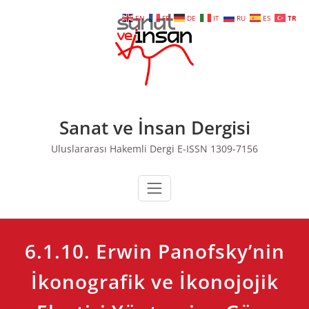
Skip
EN
FR
DE
IT
RU
ES
TR
to
content
Sanat ve İnsan Dergisi
Uluslararası Hakemli Dergi E-ISSN 1309-7156
6.1.10. Erwin Panofsky’nin
İkonografik ve İkonojojik