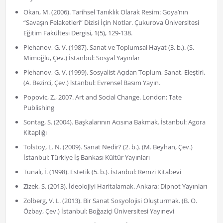
Okan, M. (2006). Tarihsel Tanıklık Olarak Resim: Goya’nın
“Savaşın Felaketleri” Dizisi İçin Notlar. Çukurova Üniversitesi
Eğitim Fakültesi Dergisi, 1(5), 129-138.
Plehanov, G. V. (1987). Sanat ve Toplumsal Hayat (3. b.). (S.
Mimoğlu, Çev.) İstanbul: Sosyal Yayınlar
Plehanov, G. V. (1999). Sosyalist Açıdan Toplum, Sanat, Eleştiri.
(A. Bezirci, Çev.) lstanbul: Evrensel Basım Yayın.
Popovic, Z., 2007. Art and Social Change. London: Tate
Publishing
Sontag, S. (2004). Başkalarının Acısına Bakmak. İstanbul: Agora
Kitaplığı
Tolstoy, L. N. (2009). Sanat Nedir? (2. b.). (M. Beyhan, Çev.)
İstanbul: Türkiye İş Bankası Kültür Yayınları
Tunalı, İ. (1998). Estetik (5. b.). İstanbul: Remzi Kitabevi
Zizek, S. (2013). İdeolojiyi Haritalamak. Ankara: Dipnot Yayınları
Zolberg, V. L. (2013). Bir Sanat Sosyolojisi Oluşturmak. (B. O.
Özbay, Çev.) İstanbul: Boğaziçi Üniversitesi Yayınevi