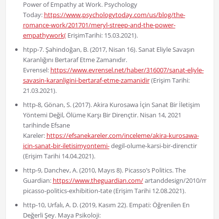
Power of Empathy at Work. Psychology
Today:
https://www.psychologytoday.com/us/blog/the-
romance-work/201701/meryl-streep-and-the-power-
empathywork(
ErişimTarihi: 15.03.2021).
htpp-7. Şahindoğan, B. (2017, Nisan 16). Sanat Eliyle Savaşın
Karanlığını Bertaraf Etme Zamanıdır.
Evrensel:
https://www.evrensel.net/haber/316007/sanat-eliyle-
savasin-karanligini-bertaraf-etme-zamanidir
(Erişim Tarihi:
21.03.2021).
http-8, Gönan, S. (2017). Akira Kurosawa İçin Sanat Bir İletişim
Yöntemi Değil, Ölüme Karşı Bir Dirençtir. Nisan 14, 2021
tarihinde Efsane
Kareler:
https://efsanekareler.com/inceleme/akira-kurosawa-
icin-sanat-bir-iletisimyontemi-
degil-olume-karsi-bir-direnctir
(Erişim Tarihi 14.04.2021).
http-9, Danchev, A. (2010, Mayıs 8). Picasso’s Politics. The
Guardian:
https://www.theguardian.com/
artanddesign/2010/may/0
picasso-politics-exhibition-tate (Erişim Tarihi 12.08.2021).
http-10, Urfalı, A. D. (2019, Kasım 22). Empati: Öğrenilen En
Değerli Şey. Maya Psikoloji: