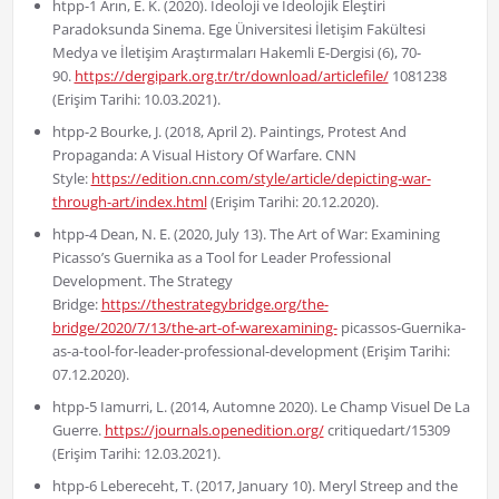
htpp-1 Arın, E. K. (2020). İdeoloji ve İdeolojik Eleştiri
Paradoksunda Sinema. Ege Üniversitesi İletişim Fakültesi
Medya ve İletişim Araştırmaları Hakemli E-Dergisi (6), 70-
90.
https://dergipark.org.tr/tr/download/articlefile/
1081238
(Erişim Tarihi: 10.03.2021).
htpp-2 Bourke, J. (2018, April 2). Paintings, Protest And
Propaganda: A Visual History Of Warfare. CNN
Style:
https://edition.cnn.com/style/article/depicting-war-
through-art/index.html
(Erişim Tarihi: 20.12.2020).
htpp-4 Dean, N. E. (2020, July 13). The Art of War: Examining
Picasso’s Guernika as a Tool for Leader Professional
Development. The Strategy
Bridge:
https://thestrategybridge.org/the-
bridge/2020/7/13/the-art-of-warexamining-
picassos-Guernika-
as-a-tool-for-leader-professional-development (Erişim Tarihi:
07.12.2020).
htpp-5 Iamurri, L. (2014, Automne 2020). Le Champ Visuel De La
Guerre.
https://journals.openedition.org/
critiquedart/15309
(Erişim Tarihi: 12.03.2021).
htpp-6 Lebereceht, T. (2017, January 10). Meryl Streep and the