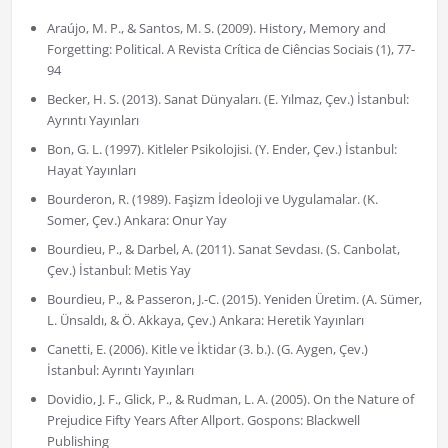
Araújo, M. P., & Santos, M. S. (2009). History, Memory and
Forgetting: Political. A Revista Crítica de Ciências Sociais (1), 77-
94
Becker, H. S. (2013). Sanat Dünyaları. (E. Yılmaz, Çev.) İstanbul:
Ayrıntı Yayınları
Bon, G. L. (1997). Kitleler Psikolojisi. (Y. Ender, Çev.) İstanbul:
Hayat Yayınları
Bourderon, R. (1989). Faşizm İdeoloji ve Uygulamalar. (K.
Somer, Çev.) Ankara: Onur Yay
Bourdieu, P., & Darbel, A. (2011). Sanat Sevdası. (S. Canbolat,
Çev.) İstanbul: Metis Yay
Bourdieu, P., & Passeron, J.-C. (2015). Yeniden Üretim. (A. Sümer,
L. Ünsaldı, & Ö. Akkaya, Çev.) Ankara: Heretik Yayınları
Canetti, E. (2006). Kitle ve İktidar (3. b.). (G. Aygen, Çev.)
İstanbul: Ayrıntı Yayınları
Dovidio, J. F., Glick, P., & Rudman, L. A. (2005). On the Nature of
Prejudice Fifty Years After Allport. Gospons: Blackwell
Publishing