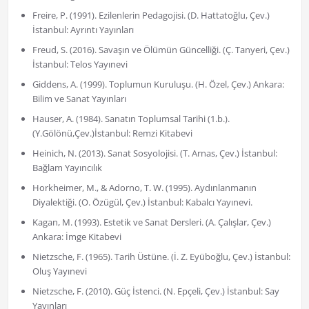
Freire, P. (1991). Ezilenlerin Pedagojisi. (D. Hattatoğlu, Çev.)
İstanbul: Ayrıntı Yayınları
Freud, S. (2016). Savaşın ve Ölümün Güncelliği. (Ç. Tanyeri, Çev.)
İstanbul: Telos Yayınevi
Giddens, A. (1999). Toplumun Kuruluşu. (H. Özel, Çev.) Ankara:
Bilim ve Sanat Yayınları
Hauser, A. (1984). Sanatın Toplumsal Tarihi (1.b.).
(Y.Gölönü,Çev.)İstanbul: Remzi Kitabevi
Heinich, N. (2013). Sanat Sosyolojisi. (T. Arnas, Çev.) İstanbul:
Bağlam Yayıncılık
Horkheimer, M., & Adorno, T. W. (1995). Aydınlanmanın
Diyalektiği. (O. Özügül, Çev.) İstanbul: Kabalcı Yayınevi.
Kagan, M. (1993). Estetik ve Sanat Dersleri. (A. Çalışlar, Çev.)
Ankara: İmge Kitabevi
Nietzsche, F. (1965). Tarih Üstüne. (İ. Z. Eyüboğlu, Çev.) İstanbul:
Oluş Yayınevi
Nietzsche, F. (2010). Güç İstenci. (N. Epçeli, Çev.) İstanbul: Say
Yayınları