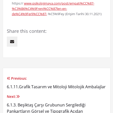
https://
www.psikolojimaya.com/post/empati%CC%87-
%C3%B6%C4%9Freni%CC%87len-en-
de%C4%9Ferli%CC%87-
%C5%9Fey (Erişim Tarihi 30.11.2021)
Share this content:
Previous:
Yazı
6.1.11.Grafik Tasarım ve Mitoloji Mitolojik Ambalajlar
gezinmesi
Next:
6.1.3. Beşiktaş Çarşı Grubunun Sergilediği
Pankartların Görsel ve Tipografik Açıdan