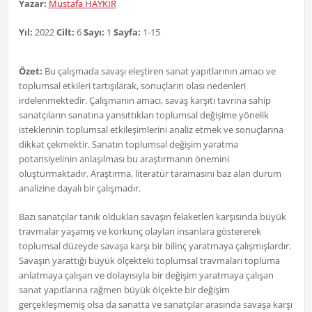
Yazar:
Mustafa HAYKIR
Yıl:
2022
Cilt:
6
Sayı:
1
Sayfa:
1-15
Özet:
Bu çalışmada savaşı eleştiren sanat yapıtlarının amacı ve
toplumsal etkileri tartışılarak, sonuçların olası nedenleri
irdelenmektedir. Çalışmanın amacı, savaş karşıtı tavrına sahip
sanatçıların sanatına yansıttıkları toplumsal değişime yönelik
isteklerinin toplumsal etkileşimlerini analiz etmek ve sonuçlarına
dikkat çekmektir. Sanatın toplumsal değişim yaratma
potansiyelinin anlaşılması bu araştırmanın önemini
oluşturmaktadır. Araştırma, literatür taramasını baz alan durum
analizine dayalı bir çalışmadır.
Bazı sanatçılar tanık oldukları savaşın felaketleri karşısında büyük
travmalar yaşamış ve korkunç olayları insanlara göstererek
toplumsal düzeyde savaşa karşı bir bilinç yaratmaya çalışmışlardır.
Savaşın yarattığı büyük ölçekteki toplumsal travmaları topluma
anlatmaya çalışan ve dolayısıyla bir değişim yaratmaya çalışan
sanat yapıtlarına rağmen büyük ölçekte bir değişim
gerçekleşmemiş olsa da sanatta ve sanatçılar arasında savaşa karşı