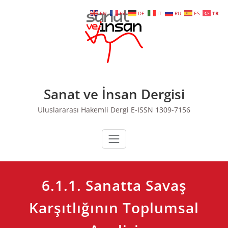
Skip
EN
FR
DE
IT
RU
ES
TR
to
content
Sanat ve İnsan Dergisi
Uluslararası Hakemli Dergi E-ISSN 1309-7156
6.1.1. Sanatta Savaş
Karşıtlığının Toplumsal