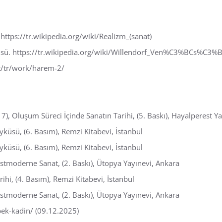
. https://tr.wikipedia.org/wiki/Realizm_(sanat)
enüsü. https://tr.wikipedia.org/wiki/Willendorf_Ven%C3%BCs%C3%
net/tr/work/harem-2/
017), Oluşum Süreci İçinde Sanatın Tarihi, (5. Baskı), Hayalperest Ya
yküsü, (6. Basım), Remzi Kitabevi, İstanbul
yküsü, (6. Basım), Remzi Kitabevi, İstanbul
stmoderne Sanat, (2. Baskı), Ütopya Yayınevi, Ankara
ihi, (4. Basım), Remzi Kitabevi, İstanbul
stmoderne Sanat, (2. Baskı), Ütopya Yayınevi, Ankara
bek-kadin/ (09.12.2025)