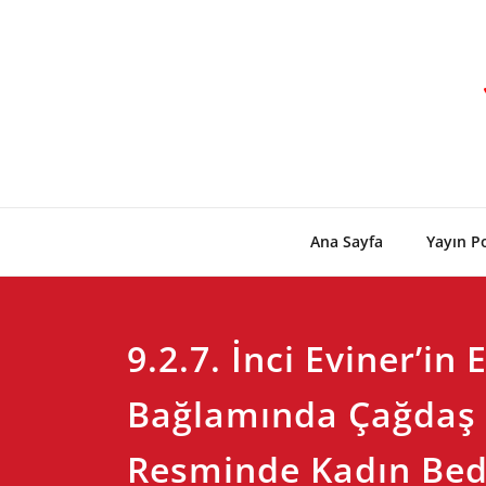
Skip
to
content
Ana Sayfa
Yayın Po
9.2.7. İnci Eviner’in 
Bağlamında Çağdaş
Resminde Kadın Bed