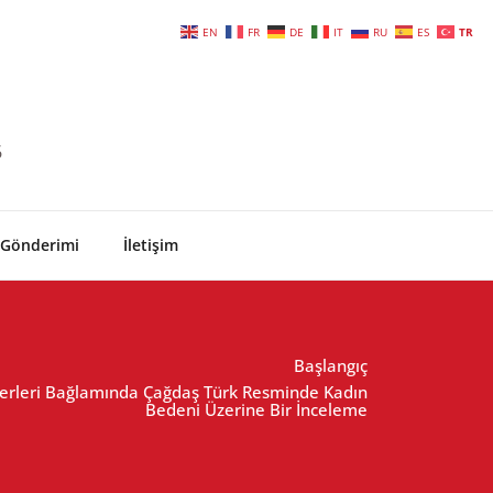
EN
FR
DE
IT
RU
ES
TR
6
 Gönderimi
İletişim
Başlangıç
 Eserleri Bağlamında Çağdaş Türk Resminde Kadın
Bedeni Üzerine Bir İnceleme