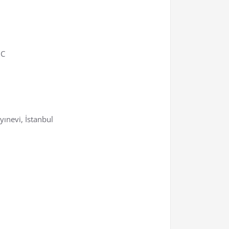
BC
yınevi, İstanbul