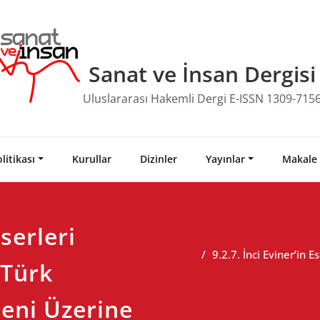
Sanat ve İnsan Dergisi
Uluslararası Hakemli Dergi E-ISSN 1309-715
litikası
Kurullar
Dizinler
Yayınlar
Makale
Eserleri
9.2.7. İnci Eviner’in
 Türk
eni Üzerine