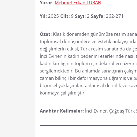
Yazar:
Mehmet Erkan TURAN
Yıl:
2025
Cilt:
9
Sayı:
2
Sayfa:
262-271
Özet:
Klasik dönemden günümüze resim sanatınd
toplumsal dönüşümlere ve estetik anlayışındak
değişimlerin etkisi, Türk resim sanatında da ç
İnci Eviner’in kadın bedenini eserlerinde nasıl
kadın kimliğinin toplum içindeki rolleri üzerine 
sergilemektedir. Bu anlamda sanatçının çalışma
zaman bilinçli bir deformasyona uğramış ve pa
biçimsel yaklaşımlar, anlamsal derinlik ve kav
konmaya çalışılmıştır.
Anahtar Kelimeler:
İnci Eviner, Çağdaş Türk