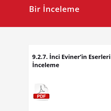
Bir İnceleme
9.2.7. İnci Eviner’in Eser
İnceleme