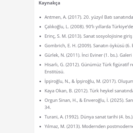
Kaynakça
Antmen, A. (2017). 20. yüzyıl Batı sanatında a
Çalıkoğlu, L. (2008). 90’lı yıllarda Türkiye’de
Erinç, S. M. (2013). Sanat sosyolojisine giriş
Gombrich, E. H. (2009). Sanatın öyküsü (6. b
Gürlek, N. (2011). İnci Eviner (1. bs.). Galeri
Hisarlı, G. (2012). Günümüz Türk figüratif r
Enstitüsü.
İpşiroğlu, N., & İpşiroğlu, M. (2017). Oluşum
Kaya Okan, B. (2012). Türk heykel sanatında
Orgun Sinan, H., & Enveroğlu, İ. (2025). San
34.
Turani, A. (1992). Dünya sanat tarihi (4. bs.
Yılmaz, M. (2013). Modernden postmoderne s