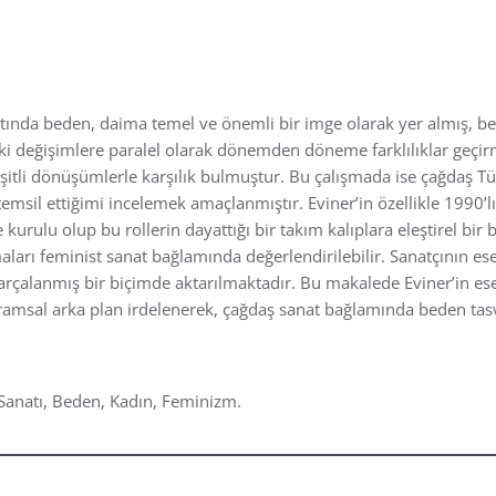
a beden, daima temel ve önemli bir imge olarak yer almış, bede
i değişimlere paralel olarak dönemden döneme farklılıklar geçir
eşitli dönüşümlerle karşılık bulmuştur. Bu çalışmada ise çağdaş T
 temsil ettiğimi incelemek amaçlanmıştır. Eviner’in özellikle 1990’l
kurulu olup bu rollerin dayattığı bir takım kalıplara eleştirel bir b
ları feminist sanat bağlamında değerlendirilebilir. Sanatçının ese
rçalanmış bir biçimde aktarılmaktadır. Bu makalede Eviner’in ese
ramsal arka plan irdelenerek, çağdaş sanat bağlamında beden tasvir
 Sanatı, Beden, Kadın, Feminizm.