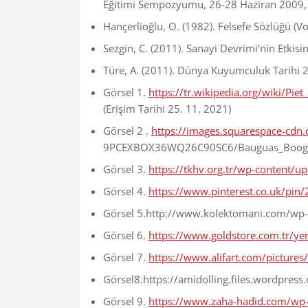
Eğitimi Sempozyumu, 26-28 Haziran 2009,
Hançerlioğlu, O. (1982). Felsefe Sözlüğü (Vo
Sezgin, C. (2011). Sanayi Devrimi’nin Etkis
Türe, A. (2011). Dünya Kuyumculuk Tarihi 2
Görsel 1.
https://tr.wikipedia.org/wiki/P
(Erişim Tarihi 25. 11. 2021)
Görsel 2 .
https://images.squarespace-cd
9PCEXBOX36WQ26C90SC6/Bauguas_Boogie_fa
Görsel 3.
https://tkhv.org.tr/wp-content
Görsel 4.
https://www.pinterest.co.uk/p
Görsel 5.http://www.kolektomani.com/wp-c
Görsel 6.
https://www.goldstore.com.tr/y
Görsel 7.
https://www.alifart.com/picture
Görsel8.https://amidolling.files.wordpr
Görsel 9.
https://www.zaha-hadid.com/wp