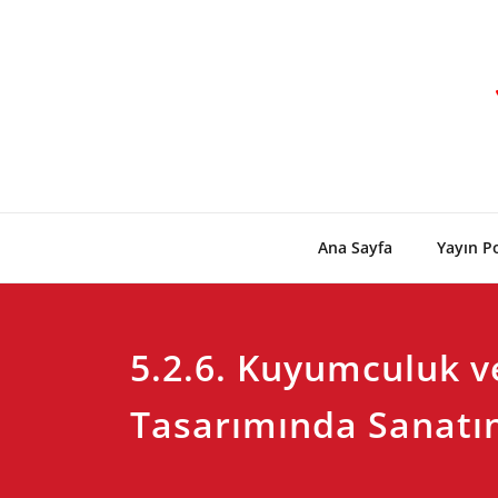
Skip
to
content
Ana Sayfa
Yayın Po
5.2.6. Kuyumculuk v
Tasarımında Sanatı