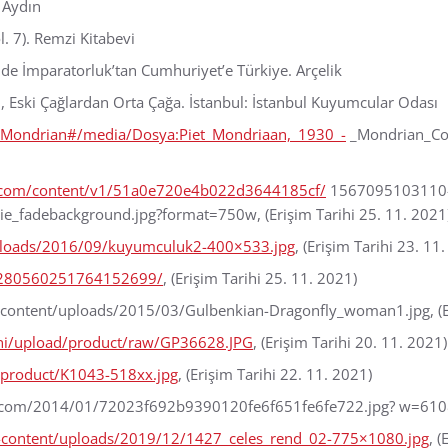
 Aydın
l. 7). Remzi Kitabevi
inde İmparatorluk’tan Cumhuriyet’e Türkiye. Arçelik
, Eski Çağlardan Orta Çağa. İstanbul: İstanbul Kuyumcular Odası
iet_Mondrian#/media/Dosya:Piet_Mondriaan,_1930_-
_Mondrian_Com
n.com/content/v1/51a0e720e4b022d3644185cf/
1567095103110
debackground.jpg?format=750w, (Erişim Tarihi 25. 11. 2021
/uploads/2016/09/kuyumculuk2-400×533.jpg
, (Erişim Tarihi 23. 11
in/280560251764152699/
, (Erişim Tarihi 25. 11. 2021)
ontent/uploads/2015/03/Gulbenkian-Dragonfly_woman1.jpg, (Eri
eni/upload/product/raw/GP36628.JPG
, (Erişim Tarihi 20. 11. 2021)
s/product/K1043-518xx.jpg
, (Erişim Tarihi 22. 11. 2021)
ess.com/2014/01/72023f692b9390120fe6f651fe6fe722.jpg? w=610&z
-content/uploads/2019/12/1427_celes_rend_02-775×1080.jpg
, 