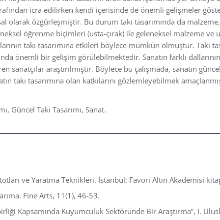
rafından icra edilirken kendi içerisinde de önemli gelişmeler göste
amsal olarak özgürleşmiştir. Bu durum takı tasarımında da malzeme
leneksel öğrenme biçimleri (usta-çırak) ile geleneksel malzeme ve
larının takı tasarımına etkileri böylece mümkün olmuştur. Takı tas
mında önemli bir gelişim görülebilmektedir. Sanatın farklı dallarının
eren sanatçılar araştırılmıştır. Böylece bu çalışmada, sanatın günc
anatın takı tasarımına olan katkılarını gözlemleyebilmek amaçlanmış
ı, Güncel Takı Tasarımı, Sanat.
ları ve Yaratma Teknikleri. İstanbul: Favori Altın Akademisi kitap
rıma. Fine Arts, 11(1), 46-53.
birliği Kapsamında Kuyumculuk Sektöründe Bir Araştırma”, I. Ulusl