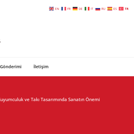
EN
FR
DE
IT
RU
ES
TR
6
 Gönderimi
İletişim
 Kuyumculuk ve Takı Tasarımında Sanatın Önemi