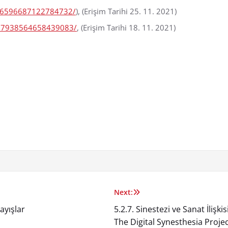
/306596687122784732/
), (Erişim Tarihi 25. 11. 2021)
/577938564658439083/
, (Erişim Tarihi 18. 11. 2021)
Next:
ayışlar
5.2.7. Sinestezi ve Sanat İlişk
The Digital Synesthesia Proje