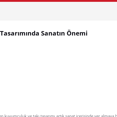
ı Tasarımında Sanatın Önemi
n kuyumculuk ve takı tasarımı artık sanat içerisinde yer almaya b