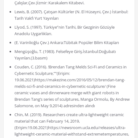
Çalışlar,Çev.)İzmir: Karakalem Kitabevi.
Lewis, B. (2007). Çatışan Kültürler (N. El Hüseyni, Çev.) İstanbul:
Tarih Vakfı Yurt Yayınları
Llyod, S. (1997). Türkiye”nin Tarihi, Bir Gezginin Gözüyle
Anadolu Uygarlıkları.
(E. Varinlioğlu Çev.) Ankara:Tübitak Popüler Bilim Kitapları
Mengüşoğlu, T. (1983). Felsefeye Giriş.İstanbul:Doğubatı
Yayınları.(3.basım)
Couden, C. (2016). !Brendan Tang Melds Sci-Fi and Ceramics in
Cybernetic Sculpture,””(Erişim:
19.06.2021)https://makezine.com/2016/05/12/brendan-tang-
melds-sci-fi-and-ceramics-in-cybernetic-sculpture/ (Fine
ceramic vases and dinnerware merge with giant robots in
Brendan Tang’s series of sculptures, Manga Ormolu, By Andrew
Salomone, on May 9,2014) adresinden alındı
Chin, M. (2019). Researchers create ultra-lightweight ceramic
material that can February 14, 2019,
(Erişim:19.06.2021)https://newsroom.ucla.edu/releases/ultra-
lightweight-ceramic-material-withstand-extremetemperatures,