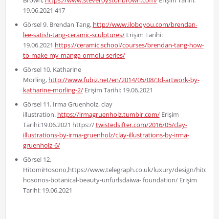
19.06.2021 417
Görsel 9. Brendan Tang,
http://www.iloboyou.com/brendan-
lee-satish-tang-ceramic-sculptures/
Erişim Tarihi:
19.06.2021
https://ceramic.school/courses/brendan-tang-how-
to-make-my-manga-ormolu-series/
Görsel 10. Katharine
Morling,
http://www.fubiz.net/en/2014/05/08/3d-artwork-by-
katharine-morling-2/
Erişim Tarihi: 19.06.2021
Görsel 11. Irma Gruenholz, clay
illustration.
https://irmagruenholz.tumblr.com/
Erişim
Tarihi:19.06.2021 https://
twistedsifter.com/2016/05/clay-
illustrations-by-irma-gruenholz/clay-illustrations-by-irma-
gruenholz-6/
Görsel 12.
HitomiHosono,https://www.telegraph.co.uk/luxury/design/hitomi-
hosonos-botanical-beauty-unfurlsdaiwa- foundation/ Erişim
Tarihi: 19.06.2021