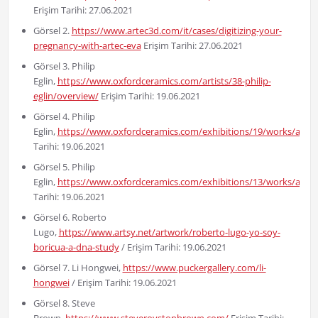
Erişim Tarihi: 27.06.2021
Görsel 2.
https://www.artec3d.com/it/cases/digitizing-your-
pregnancy-with-artec-eva
Erişim Tarihi: 27.06.2021
Görsel 3. Philip
Eglin,
https://www.oxfordceramics.com/artists/38-philip-
eglin/overview/
Erişim Tarihi: 19.06.2021
Görsel 4. Philip
Eglin,
https://www.oxfordceramics.com/exhibitions/19/works/artw
Tarihi: 19.06.2021
Görsel 5. Philip
Eglin,
https://www.oxfordceramics.com/exhibitions/13/works/artw
Tarihi: 19.06.2021
Görsel 6. Roberto
Lugo,
https://www.artsy.net/artwork/roberto-lugo-yo-soy-
boricua-a-dna-study
/ Erişim Tarihi: 19.06.2021
Görsel 7. Li Hongwei,
https://www.puckergallery.com/li-
hongwei
/ Erişim Tarihi: 19.06.2021
Görsel 8. Steve
Brown,
https://www.steveroystonbrown.com/
Erişim Tarihi: