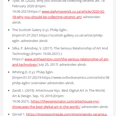
Tyilo, M. (2020). Why you should be collecting ceramic art, 18
February 2020 (Erişim:
19.06.2021)https://
www.dailymaverick.co.za/article/2020-02-
18-why-you-should-be-collecting-ceramic-art/
adresinden
alındı.
The Scottish Galery (t.y). Philip Eglin ,
Erişim:01.07.2021.https://scottish-gallery.co.uk/artist/philip-
eglin. adresinden alındı.
Silka, P. &Andrey, V. (2017). The Serious Relationship of Art And
Technology.(Erişim: 19.06.2021) ):
https://
www.antheamissy.com/the-serious-relationship-of-art-
and-technology/
July 25, 2017/ adresinden alındı.
Whiting,D. (t.y). Phılıp Eglın .
(Erişim:01.07.20219.https://www.oxfordceramics.com/artists/38-
philip-eglin/ overview/ adresinden alındı.
Zandl, I. (2019). Artechouse Nyc. Best Digital Art In The World,
Art & Design. Sep. 10, 2019.(Erişim:
19.06.2021).
https://theopinionator.com/artechouse-nyc-
showcases-the-best-digital-art-in-the-world./
adresinden alındı.
Görsel 1.
https://impresiontresde.com/imprimiendo-ceramica
,