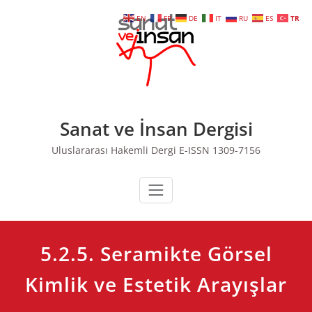
Skip
EN
FR
DE
IT
RU
ES
TR
to
content
Sanat ve İnsan Dergisi
Uluslararası Hakemli Dergi E-ISSN 1309-7156
5.2.5. Seramikte Görsel
Kimlik ve Estetik Arayışlar