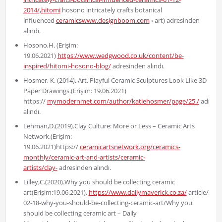
2014/,hitomi
hosono intricately crafts botanical
influenced
ceramicswww.designboom.com
› art) adresinden
alındı.
Hosono,H. (Erişim:
19.06.2021)
https://www.wedgwood.co.uk/content/be-
inspired/hitomi-hosono-blog/
adresinden alındı.
Hosmer, K. (2014). Art, Playful Ceramic Sculptures Look Like 3D
Paper Drawings.(Erişim: 19.06.2021)
https://
mymodernmet.com/author/katiehosmer/page/25./
adresi
alındı.
Lehman,D.(2019).Clay Culture: More or Less – Ceramic Arts
Network.(Erişim:
19.06.2021)https://
ceramicartsnetwork.org/ceramics-
monthly/ceramic-art-and-artists/ceramic-
artists/clay-
adresinden alındı.
Lilley,C.(2020).Why you should be collecting ceramic
art(Erişim:19.06.2021).
https://www.dailymaverick.co.za/
article/2020
02-18-why-you-should-be-collecting-ceramic-art/Why you
should be collecting ceramic art – Daily