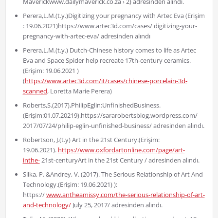
Maverickwww.dailymaverick.co.za › 2) adresinden alındı.
Perera,L.M.(t.y.)Digitizing your pregnancy with Artec Eva (Erişim
: 19.06.2021)https://www.artec3d.com/cases/ digitizing-your-
pregnancy-with-artec-eva/ adresinden alındı
Perera,L.M.(t.y.) Dutch-Chinese history comes to life as Artec
Eva and Space Spider help recreate 17th-century ceramics.
(Erişim: 19.06.2021 )
(
https://www.artec3d.com/it/cases/chinese-porcelain-3d-
scanned
, Loretta Marie Perera)
Roberts,S.(2017),PhilipEglin:UnfinishedBusiness.
(Erişim:01.07.20219).https://sararobertsblog.wordpress.com/
2017/07/24/philip-eglin-unfinished-business/ adresinden alındı.
Robertson, J.(t.y) Art in the 21st Century.(Erişim:
19.06.2021).
https://www.oxfordartonline.com/page/art-
inthe-
21st-centuryArt in the 21st Century / adresinden alındı.
Silka, P. &Andrey, V. (2017). The Serious Relationship of Art And
Technology.(Erişim: 19.06.2021) ):
https://
www.antheamissy.com/the-serious-relationship-of-art-
and-technology/
July 25, 2017/ adresinden alındı.