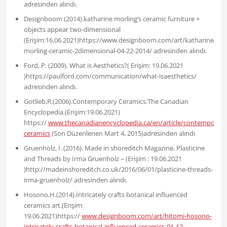
adresinden alındı.
Designboom (2014).katharine morling’s ceramic furniture +
objects appear two-dimensional
(Erişim:16.06.2021)https://www.designboom.com/art/katharine-
morling-ceramic-2dimensional-04-22-2014/ adresinden alındı.
Ford, P. (2009). What is Aesthetics?( Erişim: 19.06.2021
)https://paulford.com/communication/what-isaesthetics/
adresinden alındı.
Gotlieb,R.(2006).Contemporary Ceramics.The Canadian
Encyclopedia.(Erişim:19.06.2021)
https://
www.thecanadianencyclopedia.ca/en/article/contemporary
ceramics
(Son Düzenlenen Mart 4, 2015)adresinden alındı
Gruenholz, İ. (2016). Made in shoreditch Magazine, Plasticine
and Threads by Irma Gruenholz – (Erişim : 19.06.2021
)http://madeinshoreditch.co.uk/2016/06/01/plasticine-threads-
irma-gruenholz/ adresinden alındı.
Hosono,H.(2014).İntricately crafts botanical influenced
ceramics art.(Erişim:
19.06.2021)https://
www.designboom.com/art/hitomi-hosono-
intricately-crafts-botanical-influenced-ceramics-01-12-