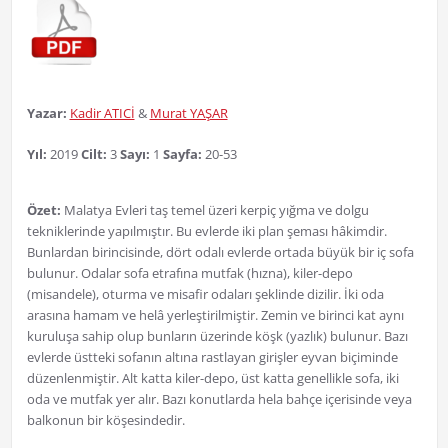
Yazar:
Kadir ATICİ
&
Murat YAŞAR
Yıl:
2019
Cilt:
3
Sayı:
1
Sayfa:
20-53
Özet:
Malatya Evleri taş temel üzeri kerpiç yığma ve dolgu
tekniklerinde yapılmıştır. Bu evlerde iki plan şeması hâkimdir.
Bunlardan birincisinde, dört odalı evlerde ortada büyük bir iç sofa
bulunur. Odalar sofa etrafına mutfak (hızna), kiler-depo
(misandele), oturma ve misafir odaları şeklinde dizilir. İki oda
arasına hamam ve helâ yerleştirilmiştir. Zemin ve birinci kat aynı
kuruluşa sahip olup bunların üzerinde köşk (yazlık) bulunur. Bazı
evlerde üstteki sofanın altına rastlayan girişler eyvan biçiminde
düzenlenmiştir. Alt katta kiler-depo, üst katta genellikle sofa, iki
oda ve mutfak yer alır. Bazı konutlarda hela bahçe içerisinde veya
balkonun bir köşesindedir.