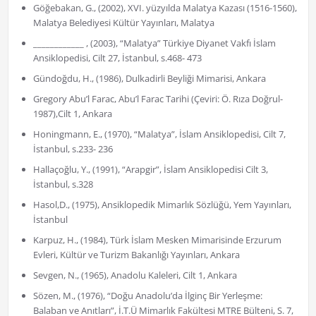
Göğebakan, G., (2002), XVI. yüzyılda Malatya Kazası (1516-1560),
Malatya Belediyesi Kültür Yayınları, Malatya
____________ , (2003), “Malatya” Türkiye Diyanet Vakfı İslam
Ansiklopedisi, Cilt 27, İstanbul, s.468- 473
Gündoğdu, H., (1986), Dulkadirli Beyliği Mimarisi, Ankara
Gregory Abu’l Farac, Abu’l Farac Tarihi (Çeviri: Ö. Rıza Doğrul-
1987),Cilt 1, Ankara
Honingmann, E., (1970), “Malatya”, İslam Ansiklopedisi, Cilt 7,
İstanbul, s.233- 236
Hallaçoğlu, Y., (1991), “Arapgir”, İslam Ansiklopedisi Cilt 3,
İstanbul, s.328
Hasol,D., (1975), Ansiklopedik Mimarlık Sözlüğü, Yem Yayınları,
İstanbul
Karpuz, H., (1984), Türk İslam Mesken Mimarisinde Erzurum
Evleri, Kültür ve Turizm Bakanlığı Yayınları, Ankara
Sevgen, N., (1965), Anadolu Kaleleri, Cilt 1, Ankara
Sözen, M., (1976), “Doğu Anadolu’da İlginç Bir Yerleşme:
Balaban ve Anıtları”, İ.T.Ü Mimarlık Fakültesi MTRE Bülteni, S. 7,