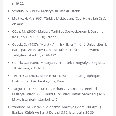
s. 19-22
Şentürk, A., (1985), Malatya, (II. Baskı), İstanbul
Moltke, H. V., (1960), Türkiye Mektupları, (Çev. Hayrullah Örs),
Ankara
Oğuz, M., (2000), Malatya Tarihi ve Sosyoekonomik Durumu
(M.Ö. 5500-M.S. 1920), İstanbul
Özbek, O., (1987), “Malatya’nın Eski Evleri” İnönü Üniversitesi I.
Battalgazi ve Malatya Çevresi Halk Kültürü Sempozyumu
Tebliğleri, İstanbul, s.191-192
Özbek, O., (1988), “Malatya Evleri”, Türk Etnografya Dergisi, S.
18., Ankara, s. 131-134
Texier, C., (1862), Asie Mineure Description Geogrophıque,
Hıstorique Et Archeologıque, Paris
Turgut, H., (1999), “Kültür, Mekan ve Zaman: Geleneksel
Malatya Evleri”, XVII. Tarihi Türk Evleri Haftası Semineri, (3-15
Mayıs İstanbul), İstanbul, s.10
Yardımcı, M., (1992), “Geleneksel Malatya Evleri”, Türkiye İş
Bankası Kültür ve Sanat Dergisi, S.16, İstanbul, s.36-39