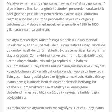
Malatya ev mimarisinde “gantamarlı oymalı” ve “ahşap gantamarlı”
diye bilinen dilimli kemer görüntüsündeki pencereler karakteristik
özelliğine sahiptir. Alt kat pencerelerinin az ve küçük olmasına
rağmen ikinci kat ve cumba pencereleri sayıca çok ve geniş
tutulmuştur. Malatya merkezdeki evler genellikle 1880 ile 1950
yılları arasında inşa edilmiştir.
Malatya Merkez ilçesi Mustafa Paşa Mahallesi, Hasan Mandallı
Sokak No:37, ada 195, parsel 8 de bulunan Hatice Günay Evinde de
yukarıdaki özellikler görülmektedir. Ev, taş temel üzeri kerpiç hımış
duvar örgüdür. Zemin+birinci kat ve cihannüma katı ile birlikte üç
kattan oluşmaktadır. Evin sokağa cephesi olup bahçesi
bulunmaktadır. Kuzey tarafta bulunan ana giriş kapısı ve kuzeybatı
köşede bulunan çift kanatlı bahçe kapısından yapıya girilmektedir.
Evin yaşam katı İç sofalı plan özelliği göstermektedir. Hatice Günay
Evinin hem iç kısmında hem de dış cephelerinde herhangi bir
kitabe bulunmamaktadır. Fakat Malatya evlerinin genel
değerlendirilmesi yapıldığında 20. yy ilk çeyreğine tarihlendiğini
söyleyebiliriz.
Bu makalede Malatya’nın tarihi ve coğrafyası, Hatice Günay Evinin