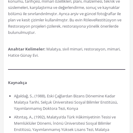
konumu, tarihçesi, mimari özellikleri, planı, malzemesi, teknik ve
süslemeleri, karşılaştırma ve değerlendirme, sonuç ve kaynaklar
bölümü ile sınırlandırılmıştır. Ayrıca arşiv ve güncel fotoğraflar ile
plan ve kesit çizimler kullanılmıştır. Bu evin RöleveRestitüsyon ve
Restorasyon projeleri çizilerek, restorasyona yönelik önerilerde
bulunulmuştur.
Anahtar Kelimeler:
Malatya, sivil mimari, restorasyon, mimari,
Hatice Günay Evi.
Kaynakça
Ağaldağ, S., (1988), Eski Çağlardan Bizans Dönemine Kadar
Malatya Tarihi, Selçuk Üniversitesi Sosyal Bilimler Enstitüsü,
Yayımlanmamış Doktora Tezi, Konya
Altıntaş, A., (1992), Malatya’da Türk Hâkimiyetinin Tesisi ve
Memlüklüler Dönemi, İnönü Üniversitesi Sosyal Bilimler
Enstitüsü, Yayımlanmamış Yüksek Lisans Tezi, Malatya