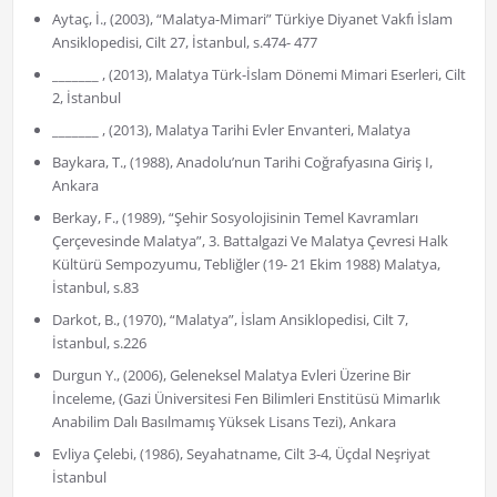
Aytaç, İ., (2003), “Malatya-Mimari” Türkiye Diyanet Vakfı İslam
Ansiklopedisi, Cilt 27, İstanbul, s.474- 477
_______ , (2013), Malatya Türk-İslam Dönemi Mimari Eserleri, Cilt
2, İstanbul
_______ , (2013), Malatya Tarihi Evler Envanteri, Malatya
Baykara, T., (1988), Anadolu’nun Tarihi Coğrafyasına Giriş I,
Ankara
Berkay, F., (1989), “Şehir Sosyolojisinin Temel Kavramları
Çerçevesinde Malatya”, 3. Battalgazi Ve Malatya Çevresi Halk
Kültürü Sempozyumu, Tebliğler (19- 21 Ekim 1988) Malatya,
İstanbul, s.83
Darkot, B., (1970), “Malatya”, İslam Ansiklopedisi, Cilt 7,
İstanbul, s.226
Durgun Y., (2006), Geleneksel Malatya Evleri Üzerine Bir
İnceleme, (Gazi Üniversitesi Fen Bilimleri Enstitüsü Mimarlık
Anabilim Dalı Basılmamış Yüksek Lisans Tezi), Ankara
Evliya Çelebi, (1986), Seyahatname, Cilt 3-4, Üçdal Neşriyat
İstanbul