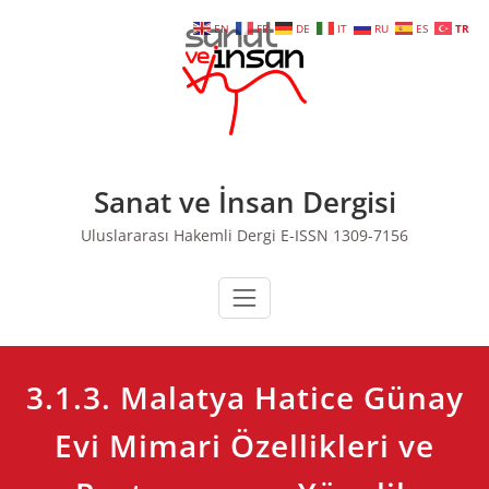
Skip
EN
FR
DE
IT
RU
ES
TR
to
content
Sanat ve İnsan Dergisi
Uluslararası Hakemli Dergi E-ISSN 1309-7156
3.1.3. Malatya Hatice Günay
Evi Mimari Özellikleri ve