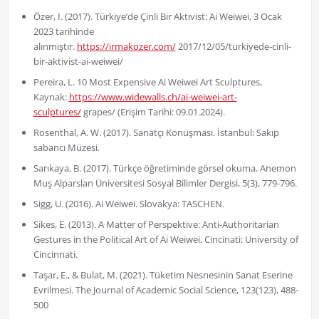
Özer, I. (2017). Türkiye’de Çinli Bir Aktivist: Ai Weiwei, 3 Ocak
2023 tarihinde
alınmıştır.
https://irmakozer.com/
2017/12/05/turkiyede-cinli-
bir-aktivist-ai-weiwei/
Pereira, L. 10 Most Expensive Ai Weiwei Art Sculptures,
Kaynak:
https://www.widewalls.ch/ai-weiwei-art-
sculptures/
grapes/ (Erişim Tarihi: 09.01.2024).
Rosenthal, A. W. (2017). Sanatçı Konuşması. İstanbul: Sakıp
sabancı Müzesi.
Sarıkaya, B. (2017). Türkçe öğretiminde görsel okuma. Anemon
Muş Alparslan Üniversitesi Sosyal Bilimler Dergisi, 5(3), 779-796.
Sigg, U. (2016). Ai Weiwei. Slovakya: TASCHEN.
Sikes, E. (2013). A Matter of Perspektive: Anti-Authoritarian
Gestures in the Political Art of Ai Weiwei. Cincinati: University of
Cincinnati.
Taşar, E., & Bulat, M. (2021). Tüketim Nesnesinin Sanat Eserine
Evrilmesi. The Journal of Academic Social Science, 123(123), 488-
500