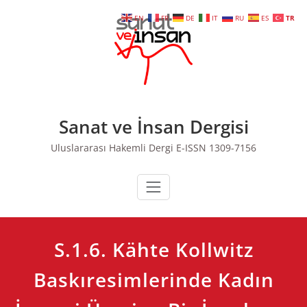
Skip
EN
FR
DE
IT
RU
ES
TR
to
content
Sanat ve İnsan Dergisi
Uluslararası Hakemli Dergi E-ISSN 1309-7156
S.1.6. Kähte Kollwitz
Baskıresimlerinde Kadın