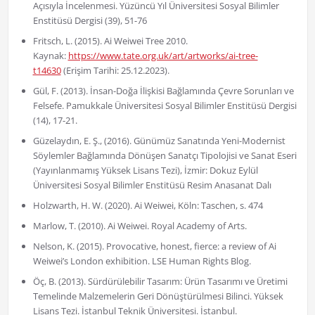
Açısıyla İncelenmesi. Yüzüncü Yıl Üniversitesi Sosyal Bilimler
Enstitüsü Dergisi (39), 51-76
Fritsch, L. (2015). Ai Weiwei Tree 2010.
Kaynak:
https://www.tate.org.uk/art/artworks/ai-tree-
t14630
(Erişim Tarihi: 25.12.2023).
Gül, F. (2013). İnsan-Doğa İlişkisi Bağlamında Çevre Sorunları ve
Felsefe. Pamukkale Üniversitesi Sosyal Bilimler Enstitüsü Dergisi
(14), 17-21.
Güzelaydın, E. Ş., (2016). Günümüz Sanatında Yeni-Modernist
Söylemler Bağlamında Dönüşen Sanatçı Tipolojisi ve Sanat Eseri
(Yayınlanmamış Yüksek Lisans Tezi), İzmir: Dokuz Eylül
Üniversitesi Sosyal Bilimler Enstitüsü Resim Anasanat Dalı
Holzwarth, H. W. (2020). Ai Weiwei, Köln: Taschen, s. 474
Marlow, T. (2010). Ai Weiwei. Royal Academy of Arts.
Nelson, K. (2015). Provocative, honest, fierce: a review of Ai
Weiwei’s London exhibition. LSE Human Rights Blog.
Öç, B. (2013). Sürdürülebilir Tasarım: Ürün Tasarımı ve Üretimi
Temelinde Malzemelerin Geri Dönüştürülmesi Bilinci. Yüksek
Lisans Tezi. İstanbul Teknik Üniversitesi. İstanbul.