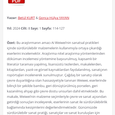
Yazar:
Betül KURT
&
Gonca Hülya YAYAN
Yıl:
2024
Cilt:
8
Sayı:
1
Sayfa:
114-127
Özet:
Bu araştırmanın amacı Ai Weiwei’nin sanatsal pratikleri
içinde sürdürülebilir malzemelerin kullanımıyla ortaya çıkardığı
eserlerini incelemektir. Araştırma nitel araştırma yöntemlerinden
döküman incelemesi yöntemine başvurulmuş, kapsamlı bir
literatür taraması yapılmış, lisansüstü tezlerden, makalelerden,
kitaplardan, yazılı ve görsel kaynaklardan faydalanılmış, sanatçının
ropörtajları incelenerek sunulmuştur. Çağdaş bir sanatçı olarak
çevre duyarlılığına olan hassasiyetiyle tanınan Weiwei, eserlerinde
bilinçli bir şekilde bambu, geri dönüştürülmüş porselen, geri
kazanılmış ahşap gibi çevre dostu unsurları dahil etmektedir. Bu
makale, Weiwei’nin malzeme seçimleriyle çevre ve sanat açısından
getirdiği sonuçları inceleyerek, eserlerinin sanat ile sürdürülebilirlik
bağlamında kesişimlerini değerlendirmektedir. Günümüzde
sürdürülebilir sanat pratiği, sanatçılar ve sanat kuruluşları için