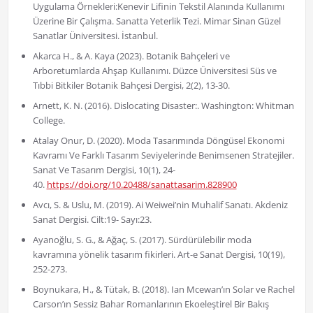
Uygulama Örnekleri:Kenevir Lifinin Tekstil Alanında Kullanımı
Üzerine Bir Çalışma. Sanatta Yeterlik Tezi. Mimar Sinan Güzel
Sanatlar Üniversitesi. İstanbul.
Akarca H., & A. Kaya (2023). Botanik Bahçeleri ve
Arboretumlarda Ahşap Kullanımı. Düzce Üniversitesi Süs ve
Tıbbi Bitkiler Botanik Bahçesi Dergisi, 2(2), 13-30.
Arnett, K. N. (2016). Dislocating Disaster:. Washington: Whitman
College.
Atalay Onur, D. (2020). Moda Tasarımında Döngüsel Ekonomi
Kavramı Ve Farklı Tasarım Seviyelerinde Benimsenen Stratejiler.
Sanat Ve Tasarım Dergisi, 10(1), 24-
40.
https://doi.org/10.20488/sanattasarim.828900
Avcı, S. & Uslu, M. (2019). Ai Weiwei’nin Muhalif Sanatı. Akdeniz
Sanat Dergisi. Cilt:19- Sayı:23.
Ayanoğlu, S. G., & Ağaç, S. (2017). Sürdürülebilir moda
kavramına yönelik tasarım fikirleri. Art-e Sanat Dergisi, 10(19),
252-273.
Boynukara, H., & Tütak, B. (2018). Ian Mcewan’ın Solar ve Rachel
Carson’ın Sessiz Bahar Romanlarının Ekoeleştirel Bir Bakış