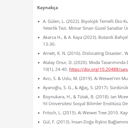
Kaynakça
A. Gülen, L. (2022). Biyolojik Temelli Eko-
Yeterlik Tezi. Mimar Sinan Güzel Sanatlar Ün
Akarca H., & A. Kaya (2023). Botanik Bahçel
13-30.
Arnett, K. N. (2016). Dislocating Disaster:
Atalay Onur, D. (2020). Moda Tasarımında 
10(1), 24-40.
https://doi.org/10.20488/sa
Avcı, S. & Uslu, M. (2019). Ai Weiwei’nin Muh
Ayanoğlu, S. G., & Ağaç, S. (2017). Sürdürül
Boynukara, H., & Tütak, B. (2018). Ian Mcew
Yıl Üniversitesi Sosyal Bilimler Enstitüsü De
Fritsch, L. (2015). Ai Weiwei Tree 2010. Ka
Gül, F. (2013). İnsan-Doğa İlişkisi Bağlamın