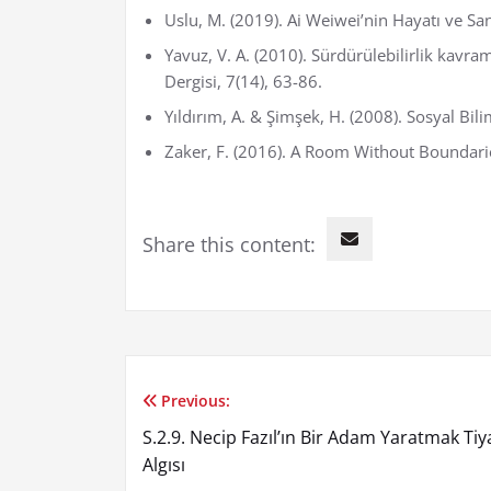
Uslu, M. (2019). Ai Weiwei’nin Hayatı ve Sana
Yavuz, V. A. (2010). Sürdürülebilirlik kavra
Dergisi, 7(14), 63-86.
Yıldırım, A. & Şimşek, H. (2008). Sosyal Bili
Zaker, F. (2016). A Room Without Boundarie
Share this content:
Previous:
Yazı
S.2.9. Necip Fazıl’ın Bir Adam Yaratmak 
gezinmesi
Algısı