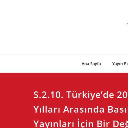
Skip
to
content
Ana Sayfa
Yayın Po
S.2.10. Türkiye’de 2
Yılları Arasında Bası
Yayınları İçin Bir D