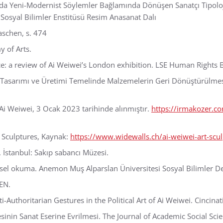
nda Yeni-Modernist Söylemler Bağlamında Dönüşen Sanatçı Tipoloj
i Sosyal Bilimler Enstitüsü Resim Anasanat Dalı
aschen, s. 474
y of Arts.
rce: a review of Ai Weiwei’s London exhibition. LSE Human Rights 
 Tasarımı ve Üretimi Temelinde Malzemelerin Geri Dönüştürülmesi 
t: Ai Weiwei, 3 Ocak 2023 tarihinde alınmıştır.
https://irmakozer.c
t Sculptures, Kaynak:
https://www.widewalls.ch/ai-weiwei-art-scul
 İstanbul: Sakıp sabancı Müzesi.
rsel okuma. Anemon Muş Alparslan Üniversitesi Sosyal Bilimler Der
HEN.
ti-Authoritarian Gestures in the Political Art of Ai Weiwei. Cincinati
esinin Sanat Eserine Evrilmesi. The Journal of Academic Social Sc