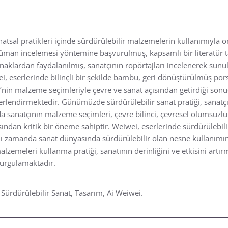
tsal pratikleri içinde sürdürülebilir malzemelerin kullanımıyla ort
man incelemesi yöntemine başvurulmuş, kapsamlı bir literatür ta
ynaklardan faydalanılmış, sanatçının ropörtajları incelenerek sunu
ei, eserlerinde bilinçli bir şekilde bambu, geri dönüştürülmüş por
nin malzeme seçimleriyle çevre ve sanat açısından getirdiği sonuçl
erlendirmektedir. Günümüzde sürdürülebilir sanat pratiği, sanatçı
 sanatçının malzeme seçimleri, çevre bilinci, çevresel olumsuzluk
ından kritik bir öneme sahiptir. Weiwei, eserlerinde sürdürülebil
nı zamanda sanat dünyasında sürdürülebilir olan nesne kullanımı
alzemeleri kullanma pratiği, sanatının derinliğini ve etkisini artı
vurgulamaktadır.
ürdürülebilir Sanat, Tasarım, Ai Weiwei.