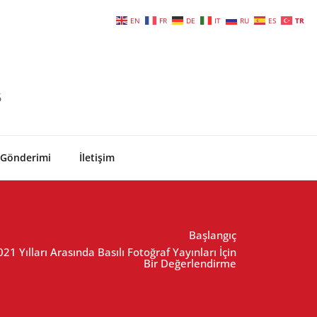
EN
FR
DE
IT
RU
ES
TR
6
 Gönderimi
İletişim
Başlangıç
21 Yılları Arasında Basılı Fotoğraf Yayınları İçin
Bir Değerlendirme