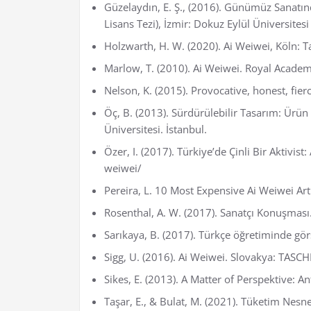
Güzelaydın, E. Ş., (2016). Günümüz Sanatı
Lisans Tezi), İzmir: Dokuz Eylül Üniversites
Holzwarth, H. W. (2020). Ai Weiwei, Köln: T
Marlow, T. (2010). Ai Weiwei. Royal Academ
Nelson, K. (2015). Provocative, honest, fie
Öç, B. (2013). Sürdürülebilir Tasarım: Ürün
Üniversitesi. İstanbul.
Özer, I. (2017). Türkiye’de Çinli Bir Aktivis
weiwei/
Pereira, L. 10 Most Expensive Ai Weiwei Ar
Rosenthal, A. W. (2017). Sanatçı Konuşması.
Sarıkaya, B. (2017). Türkçe öğretiminde gö
Sigg, U. (2016). Ai Weiwei. Slovakya: TASC
Sikes, E. (2013). A Matter of Perspektive: An
Taşar, E., & Bulat, M. (2021). Tüketim Nesn