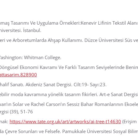
Kumaş Tasarımı Ve Uygulama Örnekleri:Kenevir Lifinin Tekstil Alan
iversitesi. İstanbul.
eri ve Arboretumlarda Ahşap Kullanımı. Düzce Üniversitesi Süs ve T
. Washington: Whitman College.
Döngüsel Ekonomi Kavramı Ve Farklı Tasarım Seviyelerinde Benimse
nattasarim.828900
alif Sanatı. Akdeniz Sanat Dergisi. Cilt:19- Sayı:23.
ebilir moda kavramına yönelik tasarım fikirleri. Art-e Sanat Dergis
an’ın Solar ve Rachel Carson’ın Sessiz Bahar Romanlarının Ekoeleş
rgisi (39), 51-76
ynak:
https://www.tate.org.uk/art/artworks/ai-tree-t14630
(Erişim 
da Çevre Sorunları ve Felsefe. Pamukkale Üniversitesi Sosyal Bilim