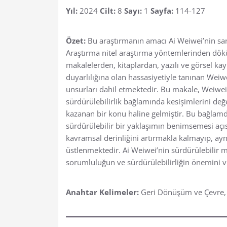
Yıl:
2024
Cilt:
8
Sayı:
1
Sayfa:
114-127
Özet:
Bu araştırmanın amacı Ai Weiwei’nin sana
Araştırma nitel araştırma yöntemlerinden dökü
makalelerden, kitaplardan, yazılı ve görsel ka
duyarlılığına olan hassasiyetiyle tanınan Weiw
unsurları dahil etmektedir. Bu makale, Weiwei’
sürdürülebilirlik bağlamında kesişimlerini değ
kazanan bir konu haline gelmiştir. Bu bağlamda
sürdürülebilir bir yaklaşımın benimsemesi açıs
kavramsal derinliğini artırmakla kalmayıp, ay
üstlenmektedir. Ai Weiwei’nin sürdürülebilir m
sorumluluğun ve sürdürülebilirliğin önemini 
Anahtar Kelimeler:
Geri Dönüşüm ve Çevre, S