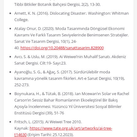
Tıbbi Bitkiler Botanik Bahçesi Dergisi, 2(2), 13-30.
Arnett, K. N. (2016). Dislocating Disaster:. Washington: Whitman
College.
Atalay Onur, D. (2020). Moda Tasarımında Döngüsel Ekonomi
Kavramı Ve Farklı Tasarım Seviyelerinde Benimsenen Stratejiler.
Sanat Ve Tasarım Dergisi, 10(1), 24-
40.
https://doi.org/10.20488/sanattasarim.828900
Avcı, S. & Uslu, M. (2019). Ai Weiwei’nin Muhalif Sanatı. Akdeniz
Sanat Dergisi. Cilt:19- Sayı:23.
Ayanoğlu, S. G., & Ağaç, S. (2017). Sürdürülebilir moda
kavramına yönelik tasarım fikirleri. Art-e Sanat Dergisi, 10(19),
252-273.
Boynukara, H., & Tütak, B. (2018). Ian Mcewan’ın Solar ve Rachel
Carson’ın Sessiz Bahar Romanlarının Ekoeleştirel Bir Bakış
Açısıyla İncelenmesi. Yüzüncü Yıl Üniversitesi Sosyal Bilimler
Enstitüsü Dergisi (39), 51-76
Fritsch, L. (2015). Ai Weiwei Tree 2010.
Kaynak:
https://www.tate.org.uk/art/artworks/ai-tree-
t14630
(Erişim Tarihi: 25.12.2023).