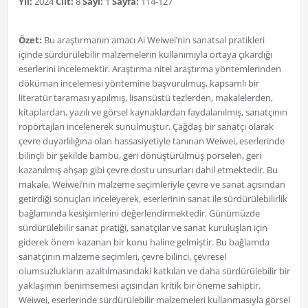
Yıl:
2024
Cilt:
8
Sayı:
1
Sayfa:
114-127
Özet:
Bu araştırmanın amacı Ai Weiwei’nin sanatsal pratikleri
içinde sürdürülebilir malzemelerin kullanımıyla ortaya çıkardığı
eserlerini incelemektir. Araştırma nitel araştırma yöntemlerinden
döküman incelemesi yöntemine başvurulmuş, kapsamlı bir
literatür taraması yapılmış, lisansüstü tezlerden, makalelerden,
kitaplardan, yazılı ve görsel kaynaklardan faydalanılmış, sanatçının
ropörtajları incelenerek sunulmuştur. Çağdaş bir sanatçı olarak
çevre duyarlılığına olan hassasiyetiyle tanınan Weiwei, eserlerinde
bilinçli bir şekilde bambu, geri dönüştürülmüş porselen, geri
kazanılmış ahşap gibi çevre dostu unsurları dahil etmektedir. Bu
makale, Weiwei’nin malzeme seçimleriyle çevre ve sanat açısından
getirdiği sonuçları inceleyerek, eserlerinin sanat ile sürdürülebilirlik
bağlamında kesişimlerini değerlendirmektedir. Günümüzde
sürdürülebilir sanat pratiği, sanatçılar ve sanat kuruluşları için
giderek önem kazanan bir konu haline gelmiştir. Bu bağlamda
sanatçının malzeme seçimleri, çevre bilinci, çevresel
olumsuzlukların azaltılmasındaki katkıları ve daha sürdürülebilir bir
yaklaşımın benimsemesi açısından kritik bir öneme sahiptir.
Weiwei, eserlerinde sürdürülebilir malzemeleri kullanmasıyla görsel