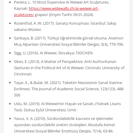
Pereira, L. 10 Most Expensive Ai Weiwei Art Sculptures,
Kaynak:
https://www.widewalls.ch/ai-weiwei-art-
sculptures/
grapes/ (Erişim Tarihi: 09.01.2024).
Rosenthal, A. W. (2017). Sanatçı Konuşması. İstanbul: Sakıp
sabancı Müzesi.
Sarıkaya, B. (2017). Türkçe öğretiminde görsel okuma. Anemon
Muş Alparslan Üniversitesi Sosyal Bilimler Dergisi, 5(3), 779-796.
Sigg, U. (2016). Ai Weiwei. Slovakya: TASCHEN.
Sikes, E. (2013). A Matter of Perspektive: Anti-Authoritarian
Gestures in the Political Art of Ai Weiwei. Cincinati: University of
Cincinnati.
Taşar, E., & Bulat, M. (2021). Tüketim Nesnesinin Sanat Eserine
Evrilmesi. The Journal of Academic Social Science, 123(123), 488-
500
Uslu, M. (2019). Ai Weiwei’nin Hayatı ve Sanatı. (Yüksek Lisans
Tezi). Dokuz Eylül Üniversitesi, İzmir.
Yavuz, V. A. (2010). Sürdürülebilirlik kavramı ve işletmeler
açısından sürdürülebilir üretim stratejileri. Mustafa Kemal
Üniversitesi Sosyal Bilimler Enstitüsü Dergisi, 7(14), 63-86.