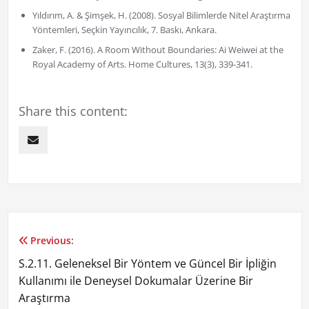
Yıldırım, A. & Şimşek, H. (2008). Sosyal Bilimlerde Nitel Araştırma
Yöntemleri, Seçkin Yayıncılık, 7. Baskı, Ankara.
Zaker, F. (2016). A Room Without Boundaries: Ai Weiwei at the
Royal Academy of Arts. Home Cultures, 13(3), 339-341.
Share this content:
Previous:
Yazı
S.2.11. Geleneksel Bir Yöntem ve Güncel Bir İpliğin
gezinmesi
Kullanımı ile Deneysel Dokumalar Üzerine Bir
Araştırma