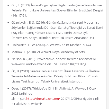
Gül, F. (2013). İnsan-Doğa İlişkisi Bağlamında Çevre Sorunları ve
Felsefe. Pamukkale Üniversitesi Sosyal Bilimler Enstitüsü Dergisi
(14), 17-21.
Güzelaydın, E. Ş., (2016). Günümüz Sanatında Yeni-Modernist
Söylemler Bağlamında Dönüşen Sanatçı Tipolojisi ve Sanat Eseri
(Yayınlanmamış Yüksek Lisans Tezi), İzmir: Dokuz Eylül
Üniversitesi Sosyal Bilimler Enstitüsü Resim Anasanat Dalı
Holzwarth, H. W. (2020). Ai Weiwei, Köln: Taschen, s. 474
Marlow, T. (2010). Ai Weiwei. Royal Academy of Arts.
Nelson, K. (2015). Provocative, honest, fierce: a review of Ai
Weiwei’s London exhibition. LSE Human Rights Blog.
Öç, B. (2013). Sürdürülebilir Tasarım: Ürün Tasarımı ve Üretimi
Temelinde Malzemelerin Geri Dönüştürülmesi Bilinci. Yüksek
Lisans Tezi. İstanbul Teknik Üniversitesi. İstanbul.
Özer, I. (2017). Türkiye’de Çinli Bir Aktivist: Ai Weiwei, 3 Ocak
2023 tarihinde
alınmıştır.
https://irmakozer.com/
2017/12/05/turkiyede-cinli-
bir-aktivist-ai-weiwei/