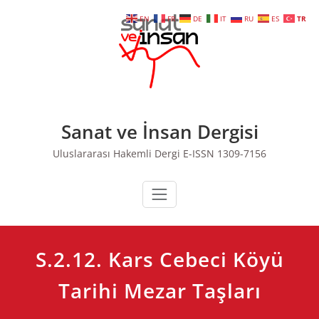
Skip
EN
FR
DE
IT
RU
ES
TR
to
content
Sanat ve İnsan Dergisi
Uluslararası Hakemli Dergi E-ISSN 1309-7156
S.2.12. Kars Cebeci Köyü
Tarihi Mezar Taşları