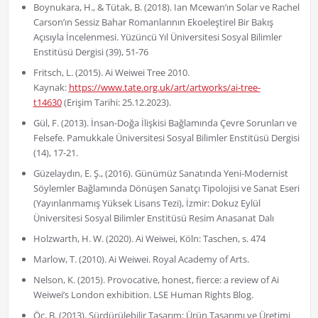
Boynukara, H., & Tütak, B. (2018). Ian Mcewan’ın Solar ve Rachel
Carson’ın Sessiz Bahar Romanlarının Ekoeleştirel Bir Bakış
Açısıyla İncelenmesi. Yüzüncü Yıl Üniversitesi Sosyal Bilimler
Enstitüsü Dergisi (39), 51-76
Fritsch, L. (2015). Ai Weiwei Tree 2010.
Kaynak:
https://www.tate.org.uk/art/artworks/ai-tree-
t14630
(Erişim Tarihi: 25.12.2023).
Gül, F. (2013). İnsan-Doğa İlişkisi Bağlamında Çevre Sorunları ve
Felsefe. Pamukkale Üniversitesi Sosyal Bilimler Enstitüsü Dergisi
(14), 17-21.
Güzelaydın, E. Ş., (2016). Günümüz Sanatında Yeni-Modernist
Söylemler Bağlamında Dönüşen Sanatçı Tipolojisi ve Sanat Eseri
(Yayınlanmamış Yüksek Lisans Tezi), İzmir: Dokuz Eylül
Üniversitesi Sosyal Bilimler Enstitüsü Resim Anasanat Dalı
Holzwarth, H. W. (2020). Ai Weiwei, Köln: Taschen, s. 474
Marlow, T. (2010). Ai Weiwei. Royal Academy of Arts.
Nelson, K. (2015). Provocative, honest, fierce: a review of Ai
Weiwei’s London exhibition. LSE Human Rights Blog.
Öç, B. (2013). Sürdürülebilir Tasarım: Ürün Tasarımı ve Üretimi