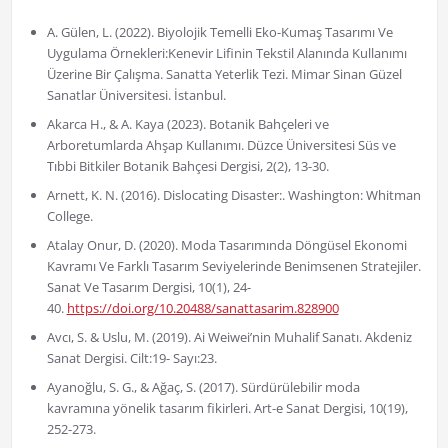
A. Gülen, L. (2022). Biyolojik Temelli Eko-Kumaş Tasarımı Ve
Uygulama Örnekleri:Kenevir Lifinin Tekstil Alanında Kullanımı
Üzerine Bir Çalışma. Sanatta Yeterlik Tezi. Mimar Sinan Güzel
Sanatlar Üniversitesi. İstanbul.
Akarca H., & A. Kaya (2023). Botanik Bahçeleri ve
Arboretumlarda Ahşap Kullanımı. Düzce Üniversitesi Süs ve
Tıbbi Bitkiler Botanik Bahçesi Dergisi, 2(2), 13-30.
Arnett, K. N. (2016). Dislocating Disaster:. Washington: Whitman
College.
Atalay Onur, D. (2020). Moda Tasarımında Döngüsel Ekonomi
Kavramı Ve Farklı Tasarım Seviyelerinde Benimsenen Stratejiler.
Sanat Ve Tasarım Dergisi, 10(1), 24-
40.
https://doi.org/10.20488/sanattasarim.828900
Avcı, S. & Uslu, M. (2019). Ai Weiwei’nin Muhalif Sanatı. Akdeniz
Sanat Dergisi. Cilt:19- Sayı:23.
Ayanoğlu, S. G., & Ağaç, S. (2017). Sürdürülebilir moda
kavramına yönelik tasarım fikirleri. Art-e Sanat Dergisi, 10(19),
252-273.