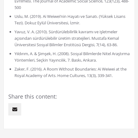
Evrilmesi. The Journal of Academic Social Science, 123(123), 488-
500
Uslu, M. (2019). Ai Weiwei’nin Hayatı ve Sanatı. (Yüksek Lisans
Tezi). Dokuz Eylül Üniversitesi, İzmir.
Yavuz, V. A. (2010). Sürdürülebilirlik kavramı ve işletmeler
açısından sürdürülebilir üretim stratejileri. Mustafa Kemal
Üniversitesi Sosyal Bilimler Enstitüsü Dergisi, 7(14), 63-86.
Yıldırım, A. & Şimşek, H. (2008). Sosyal Bilimlerde Nitel Araştırma
Yöntemleri, Seçkin Yayıncılık, 7. Baskı, Ankara.
Zaker, F. (2016). A Room Without Boundaries: Ai Weiwei at the
Royal Academy of Arts. Home Cultures, 13(3), 339-341.
Share this content: