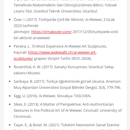
Temelinde Malzemelerin Geri Dönüştürülmesi Bilinci. Yüksek
Lisans Tezi. İstanbul Teknik Üniversitesi. İstanbul.
Özer, I. (2017). Türkiye’de Çinli Bir Aktivist: Ai Weiwei, 3 Ocak
2023 tarihinde
alınmıştır.
https://irmakozer.com/
2017/12/05/turkiyede-cinli-
bir-aktivist-ai-weiwei/
Pereira, L. 10 Most Expensive Ai Weiwei Art Sculptures,
Kaynak:
https://www.widewalls.ch/ai-weiwei-art-
sculptures/
grapes/ (Erişim Tarihi: 09.01.2024).
Rosenthal, A. W. (2017). Sanatçı Konuşması. İstanbul: Sakıp
sabancı Müzesi.
Sarıkaya, B. (2017). Türkçe öğretiminde görsel okuma. Anemon
Muş Alparslan Üniversitesi Sosyal Bilimler Dergisi, 5(3), 779-796.
Sigg, U. (2016). Ai Weiwei. Slovakya: TASCHEN.
Sikes, E. (2013). A Matter of Perspektive: Anti-Authoritarian
Gestures in the Political Art of Ai Weiwei. Cincinati: University of
Cincinnati.
Taşar, E., & Bulat, M. (2021). Tüketim Nesnesinin Sanat Eserine