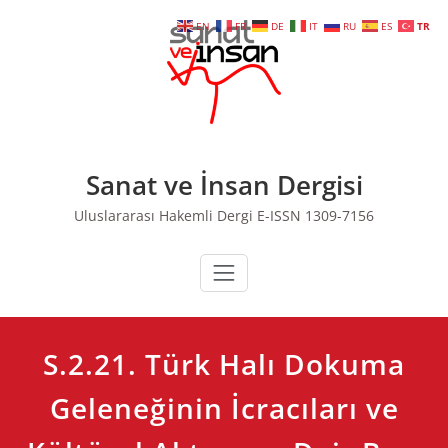
Skip
EN
FR
DE
IT
RU
ES
TR
to
content
Sanat ve İnsan Dergisi
Uluslararası Hakemli Dergi E-ISSN 1309-7156
S.2.21. Türk Halı Dokuma
Geleneğinin İcracıları ve