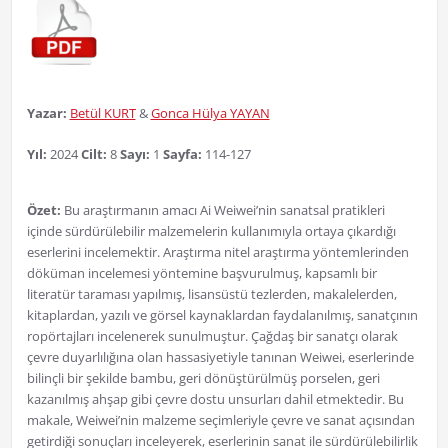
Yazar:
Betül KURT
&
Gonca Hülya YAYAN
Yıl:
2024
Cilt:
8
Sayı:
1
Sayfa:
114-127
Özet:
Bu araştırmanın amacı Ai Weiwei’nin sanatsal pratikleri
içinde sürdürülebilir malzemelerin kullanımıyla ortaya çıkardığı
eserlerini incelemektir. Araştırma nitel araştırma yöntemlerinden
döküman incelemesi yöntemine başvurulmuş, kapsamlı bir
literatür taraması yapılmış, lisansüstü tezlerden, makalelerden,
kitaplardan, yazılı ve görsel kaynaklardan faydalanılmış, sanatçının
ropörtajları incelenerek sunulmuştur. Çağdaş bir sanatçı olarak
çevre duyarlılığına olan hassasiyetiyle tanınan Weiwei, eserlerinde
bilinçli bir şekilde bambu, geri dönüştürülmüş porselen, geri
kazanılmış ahşap gibi çevre dostu unsurları dahil etmektedir. Bu
makale, Weiwei’nin malzeme seçimleriyle çevre ve sanat açısından
getirdiği sonuçları inceleyerek, eserlerinin sanat ile sürdürülebilirlik