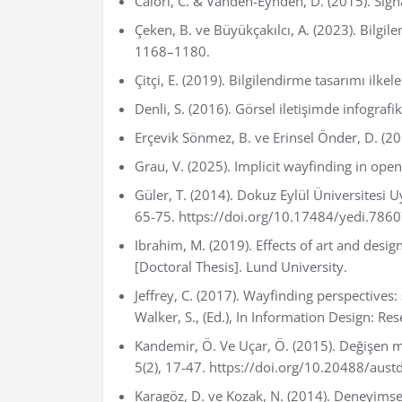
Calori, C. & Vanden-Eynden, D. (2015). Sign
Çeken, B. ve Büyükçakılcı, A. (2023). Bilgil
1168–1180.
Çitçi, E. (2019). Bilgilendirme tasarımı ilk
Denli, S. (2016). Görsel iletişimde infograf
Erçevik Sönmez, B. ve Erinsel Önder, D. (20
Grau, V. (2025). Implicit wayfinding in ope
Güler, T. (2014). Dokuz Eylül Üniversitesi
65-75. https://doi.org/10.17484/yedi.786
Ibrahim, M. (2019). Effects of art and desi
[Doctoral Thesis]. Lund University.
Jeffrey, C. (2017). Wayfinding perspectives:
Walker, S., (Ed.), In Information Design: R
Kandemir, Ö. Ve Uçar, Ö. (2015). Değişen m
5(2), 17-47. https://doi.org/10.20488/aus
Karagöz, D. ve Kozak, N. (2014). Deneyimsel 