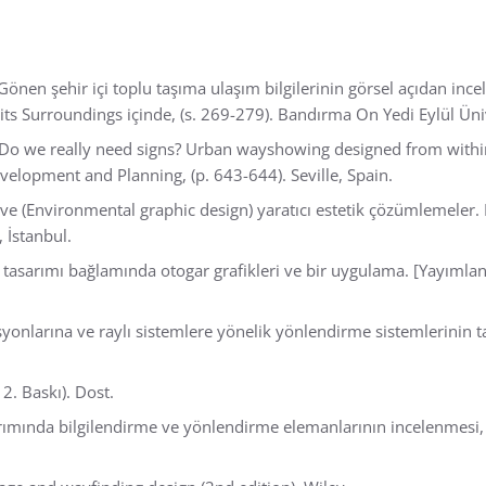
Gönen şehir içi toplu taşıma ulaşım bilgilerinin görsel açıdan ince
 Surroundings içinde, (s. 269-279). Bandırma On Yedi Eylül Ünive
. Do we really need signs? Urban wayshowing designed from withi
velopment and Planning, (p. 643-644). Seville, Spain.
k ve (Environmental graphic design) yaratıcı estetik çözümlemeler.
 İstanbul.
e tasarımı bağlamında otogar grafikleri ve bir uygulama. [Yayımla
syonlarına ve raylı sistemlere yönelik yönlendirme sistemlerinin ta
12. Baskı). Dost.
rımında bilgilendirme ve yönlendirme elemanlarının incelenmesi, F