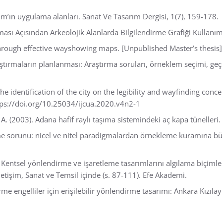
rım’ın uygulama alanları. Sanat Ve Tasarım Dergisi, 1(7), 159-178.
ması Açısından Arkeolojik Alanlarda Bilgilendirme Grafiği Kullanım
g through effective wayshowing maps. [Unpublished Master’s thesis
aştırmaların planlanması: Araştırma soruları, örneklem seçimi, geçer
The identification of the city on the legibility and wayfinding conc
tps://doi.org/10.25034/ijcua.2020.v4n2-1
ç, A. (2003). Adana hafif raylı taşıma sistemindeki aç kapa tünelleri
eme sorunu: nicel ve nitel paradigmalardan örnekleme kuramına büt
). Kentsel yönlendirme ve işaretleme tasarımlarını algılama biçimle
letişim, Sanat ve Temsil içinde (s. 87-111). Efe Akademi.
rme engelliler için erişilebilir yönlendirme tasarımı: Ankara Kızıl