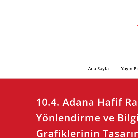
Skip
to
content
Ana Sayfa
Yayın Po
10.4. Adana Hafif Ra
Yönlendirme ve Bilg
Grafiklerinin Tasarım