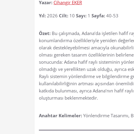
Yazar:
Cihangir EKER
Yıl:
2026
Cilt:
10
Sayı:
1
Sayfa:
40-53
Özet:
Bu çalışmada, Adana’da işletilen hafif ra
konumlandırma özellikleriyle yeniden değerlen
olarak destekleyebilmesi amacıyla okunabilirli
olması gereken tasarım özelliklerinin belirle
sonucunda: Adana hafif raylı sisteminin yönle
olmadığı ve yerellikten uzak olduğu, ayrıca es
Raylı sistemin yönlendirme ve bilgilendirme g
kullanılabilirliğinin artması açısından önemlid
katkıda bulunması, ayrıca Adana’nın hafif rayl
oluşturması beklenmektedir.
Anahtar Kelimeler:
Yönlendirme Tasarımı, Bil