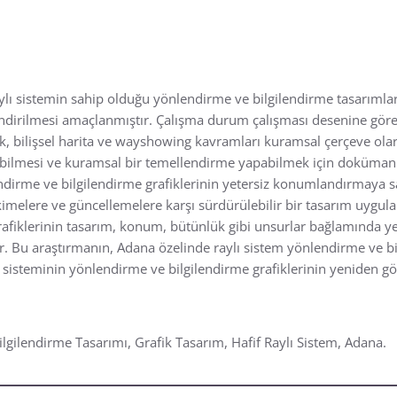
ylı sistemin sahip olduğu yönlendirme ve bilgilendirme tasarımları
dirilmesi amaçlanmıştır. Çalışma durum çalışması desenine göre 
k, bilişsel harita ve wayshowing kavramları kuramsal çerçeve olara
nebilmesi ve kuramsal bir temellendirme yapabilmek için doküman 
ndirme ve bilgilendirme grafiklerinin yetersiz konumlandırmaya 
kimelere ve güncellemelere karşı sürdürülebilir bir tasarım uygul
rafiklerinin tasarım, konum, bütünlük gibi unsurlar bağlamında y
ir. Bu araştırmanın, Adana özelinde raylı sistem yönlendirme ve bil
ı sisteminin yönlendirme ve bilgilendirme grafiklerinin yeniden gö
gilendirme Tasarımı, Grafik Tasarım, Hafif Raylı Sistem, Adana.