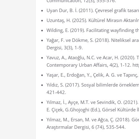
Communication, 12(3), 555-576.
Uyan Dur, B. İ. (2011). Çevresel grafik tasa
Uzuntaş, H. (2025). Kültürel Mirasın Aktarıl
Wilding, E. (2019). Facilitating wayfindin
Yağar, F. ve Dökme, S. (2018). Niteliksel ar
Dergisi, 3(3), 1-9.
Yavuz, A., Ataoğlu, N.C. ve Acar, H. (2020). 
Contemporary Urban Affairs, 4(2), 1-12. ht
Yaşar, E., Erdoğan, Y., Çelik, A. G. ve Tapın
Yıldız, S. (2017). Sosyal bilimlerde örnekl
421-442.
Yılmaz, İ., Ayçe, M.T. ve Sevindik, O. (2021
E. Çiçek, G.Ghojoghi (Ed.), Görsel Kültürde İ
Yılmaz, M., Ersan, M. ve Ağca, Ç. (2018). Gö
Araştırmalar Dergisi, 6 (74), 535-544.