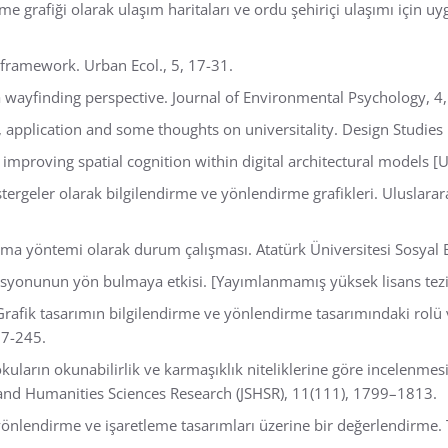
rme grafiği olarak ulaşım haritaları ve ordu şehiriçi ulaşımı için u
 framework. Urban Ecol., 5, 17-31.
, a wayfinding perspective. Journal of Environmental Psychology, 4
c, application and some thoughts on universitality. Design Studies
 improving spatial cognition within digital architectural models [
östergeler olarak bilgilendirme ve yönlendirme grafikleri. Uluslarar
rma yöntemi olarak durum çalışması. Atatürk Üniversitesi Sosyal B
syonunun yön bulmaya etkisi. [Yayımlanmamış yüksek lisans tezi].
Grafik tasarımın bilgilendirme ve yönlendirme tasarımındaki rolü 
27-245.
kuların okunabilirlik ve karmaşıklık niteliklerine göre incelenmes
l and Humanities Sciences Research (JSHSR), 11(111), 1799–1813.
n yönlendirme ve işaretleme tasarımları üzerine bir değerlendirme.