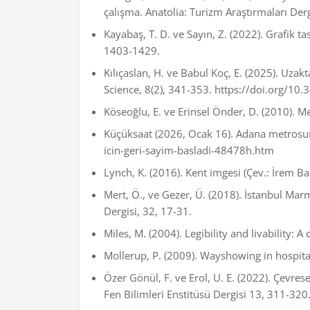
çalışma. Anatolia: Turizm Araştırmaları Der
Kayabaş, T. D. ve Sayın, Z. (2022). Grafik 
1403-1429.
Kılıçaslan, H. ve Babul Koç, E. (2025). Uz
Science, 8(2), 341-353. https://doi.org/1
Köseoğlu, E. ve Erinsel Önder, D. (2010). 
Küçüksaat (2026, Ocak 16). Adana metrosun
icin-geri-sayim-basladi-48478h.htm
Lynch, K. (2016). Kent imgesi (Çev.: İrem Ba
Mert, Ö., ve Gezer, Ü. (2018). İstanbul Marm
Dergisi, 32, 17-31.
Miles, M. (2004). Legibility and livability: A
Mollerup, P. (2009). Wayshowing in hospita
Özer Gönül, F. ve Erol, U. E. (2022). Çevres
Fen Bilimleri Enstitüsü Dergisi 13, 311-320