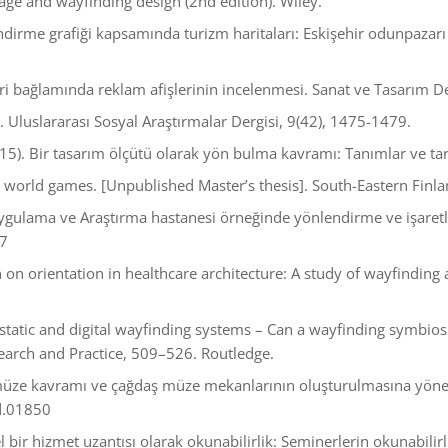
age and wayfinding design (2nd edition). Wiley.
endirme grafiği kapsamında turizm haritaları: Eskişehir odunpazarı 
eleri bağlamında reklam afişlerinin incelenmesi. Sanat ve Tasarım De
ik. Uluslararası Sosyal Araştırmalar Dergisi, 9(42), 1475-1479.
15). Bir tasarım ölçütü olarak yön bulma kavramı: Tanımlar ve ta
n world games. [Unpublished Master’s thesis]. South-Eastern Finla
 Uygulama ve Araştırma hastanesi örneğinde yönlendirme ve işaretl
07
gn on orientation in healthcare architecture: A study of wayfindin
 static and digital wayfinding systems – Can a wayfinding symbiosi
esearch and Practice, 509–526. Routledge.
üze kavramı ve çağdaş müze mekanlarının oluşturulmasına yönelik
td.01850
bir hizmet uzantısı olarak okunabilirlik: Seminerlerin okunabilirl