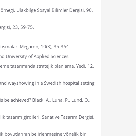
örneği. Ulakbilge Sosyal Bilimler Dergisi, 90,
rgisi, 23, 59-75.
rtışmalar. Megaron, 10(3), 35-364.
nd University of Applied Sciences.
eme tasarımında stratejik planlama. Yedi, 12,
g and wayshowing in a Swedish hospital setting.
s be achieved? Black, A., Luna, P., Lund, O.,
 tasarım girdileri. Sanat ve Tasarım Dergisi,
ik boyutlarının belirlenmesine yönelik bir