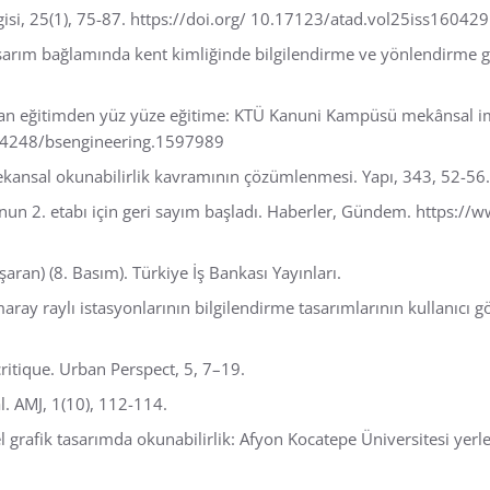
gisi, 25(1), 75-87. https://doi.org/ 10.17123/atad.vol25iss160429
tasarım bağlamında kent kimliğinde bilgilendirme ve yönlendirme gr
aktan eğitimden yüz yüze eğitime: KTÜ Kanuni Kampüsü mekânsal im
0.34248/bsengineering.1597989
Mekansal okunabilirlik kavramının çözümlenmesi. Yapı, 343, 52-56.
un 2. etabı için geri sayım başladı. Haberler, Gündem. https:
şaran) (8. Basım). Türkiye İş Bankası Yayınları.
aray raylı istasyonlarının bilgilendirme tasarımlarının kullanıcı g
 critique. Urban Perspect, 5, 7–19.
l. AMJ, 1(10), 112-114.
el grafik tasarımda okunabilirlik: Afyon Kocatepe Üniversitesi yer
.