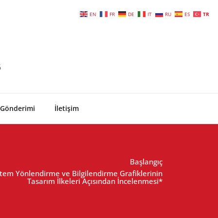
EN
FR
DE
IT
RU
ES
TR
6
 Gönderimi
İletişim
Başlangıç
stem Yönlendirme ve Bilgilendirme Grafiklerinin
Tasarım İlkeleri Açısından İncelenmesi*