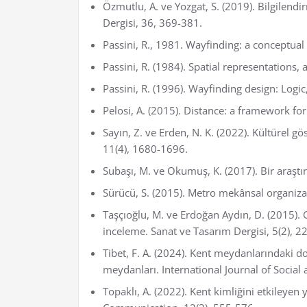
Özmutlu, A. ve Yozgat, S. (2019). Bilgilendi
Dergisi, 36, 369-381.
Passini, R., 1981. Wayfinding: a conceptual
Passini, R. (1984). Spatial representations
Passini, R. (1996). Wayfinding design: Logi
Pelosi, A. (2015). Distance: a framework for
Sayın, Z. ve Erden, N. K. (2022). Kültürel g
11(4), 1680-1696.
Subaşı, M. ve Okumuş, K. (2017). Bir araştı
Sürücü, S. (2015). Metro mekânsal organiza
Taşçıoğlu, M. ve Erdoğan Aydın, D. (2015). 
inceleme. Sanat ve Tasarım Dergisi, 5(2), 2
Tibet, F. A. (2024). Kent meydanlarındaki do
meydanları. International Journal of Socia
Topaklı, A. (2022). Kent kimliğini etkileye