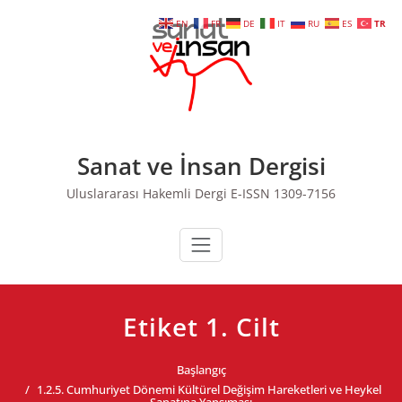
Skip
EN
FR
DE
IT
RU
ES
TR
to
content
Sanat ve İnsan Dergisi
Uluslararası Hakemli Dergi E-ISSN 1309-7156
Etiket 1. Cilt
Başlangıç
1.2.5. Cumhuriyet Dönemi Kültürel Değişim Hareketleri ve Heykel
Sanatına Yansıması