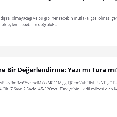
dışsal olmayacağı ve bu gibi her sebebin mutlaka içsel olması gere
 bir eylem sebebinin doğrulukla…
ne Bir Değerlendirme: Yazı mı Tura mı
RiUyRmRvaS5vcmclMkYxMC41MjgxJTJGemVub2RvLjExNTgzOTU0
lt: 7 Sayı: 2 Sayfa: 45-62Özet: Türkiye’nin ilk dil müzesi olan Ke