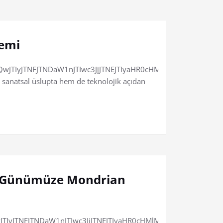
nemi
JTIyJTNFJTNDaW1nJTIwc3JjJTNEJTIyaHR0cHMlM0ElMkYlMkZ
sanatsal üslupta hem de teknolojik açıdan
den Günümüze Mondrian
TIyJTNFJTNDaW1nJTIwc3JjJTNEJTIyaHR0cHMlM0ElMkYlMkZ6Z