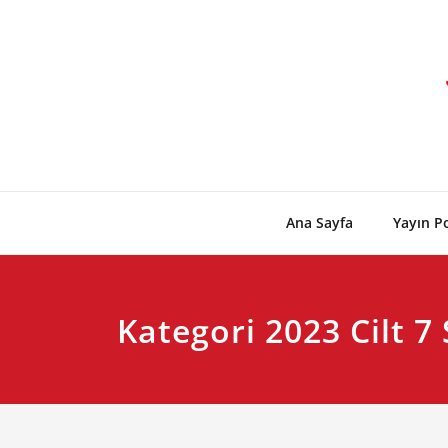
Skip
to
content
Ana Sayfa
Yayın Po
Kategori 2023 Cilt 7 