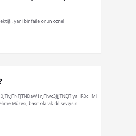
ktiği, yani bir faile onun öznel
?
JTIyJTNFJTNDaW1nJTIwc3JjJTNEJTIyaHR0cHMlM0ElMkYlMkZ6
lime Müzesi, basit olarak dil sevgisini