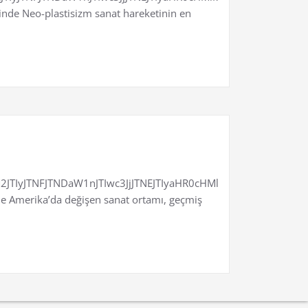
inde Neo-plastisizm sanat hareketinin en
JTIyJTNFJTNDaW1nJTIwc3JjJTNEJTIyaHR0cHMlM0ElMkYlMkZ6
mde Amerika’da değişen sanat ortamı, geçmiş