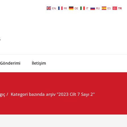
EN
FR
DE
IT
RU
ES
TR
6
 Gönderimi
İletişim
gıç
Kategori bazında arşiv "2023 Cilt 7 Sayı 2"