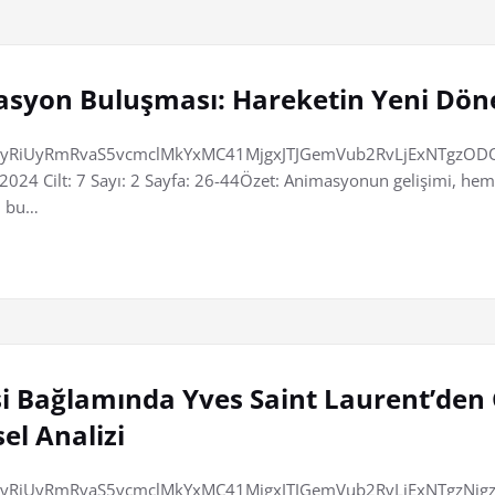
masyon Buluşması: Hareketin Yeni Dö
RiUyRmRvaS5vcmclMkYxMC41MjgxJTJGemVub2RvLjExNTgzODQw
4 Cilt: 7 Sayı: 2 Sayfa: 26-44Özet: Animasyonun gelişimi, hem 
m bu…
kisi Bağlamında Yves Saint Laurent’
el Analizi
iUyRmRvaS5vcmclMkYxMC41MjgxJTJGemVub2RvLjExNTgzNjgzJ