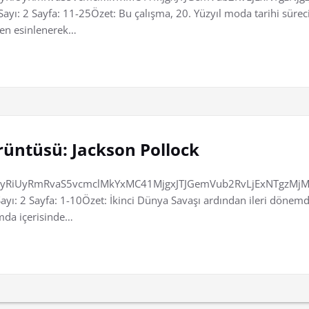
ayı: 2 Sayfa: 11-25Özet: Bu çalışma, 20. Yüzyıl moda tarihi sürec
den esinlenerek…
rüntüsü: Jackson Pollock
RiUyRmRvaS5vcmclMkYxMC41MjgxJTJGemVub2RvLjExNTgzMjM2
 Sayı: 2 Sayfa: 1-10Özet: İkinci Dünya Savaşı ardından ileri döne
amda içerisinde…