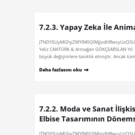
7.2.3. Yapay Zeka İle Ani
JTNDYSUyMGhyZWYlM0QlMjJodHRwcyUzQSUy
Yeliz CANTÜRK & Armağan GÖKÇEARSLAN Yıl: 202
büyük değişimlere tanıklık etmiştir. Ancak tü
Daha fazlasını oku
7.2.2. Moda ve Sanat İliş
Elbise Tasarımının Dönems
JTNDYSUyMGhyZWYlM0QlMjJodHRwcyUzQSUyR